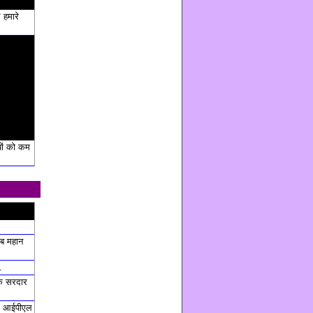
े हमारे
ों को कम
ब महान
.
कि सरदार
हम आईपीएल