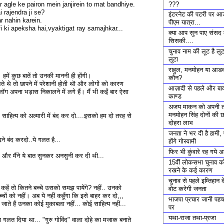
???
 agle ke pairon mein janjirein to mat bandhiye.
 rajendra ji se?
इंटरनेट की पटरी पर आ
r nahin karein.
पीएम यात्रा...
 ki apeksha hai,vyaktigat ray samajhkar...
क्या आप सुन पाए संसद म
सिसकी....
चुनाव नाम की लूट है लु
लुटा
राहुल, मनमोहन या आडवा
। हमें कुछ बातें तो उनकी माननी ही होंगी।
कौन?
ते थे तो छापने में परेशानी होती थॊ और लोगों को कारण
आज़ादी से पहले और बाद
ॉग अपना भड़ास निकालने में लगे हैं। मैं भी कईं बार ऐसा
काण्ड
अजय माकन को अपनी 
मनमोहन सिंह दोनों की छ
 साहित्य को अल्मारी में बंद कर दो....इसको हम दो तरह से
दोहरा लाभ
जनता ने भर दी है हामी
ढ़ने बंद करदो..ये गलत है...
होंगे गोस्वामी
फिर भी कुंवारे रह गये 
ा.. और मैंने ये बात सुनकर अनसुनी कर दी थी...
15वीं लोकसभा चुनाव क
रखने के कई कारण
चुनाव से पहले इम्तिहान दे
कहें तो कितने बच्चे उसको समझ पायेंगे? नहीं.. उनको
वोट करेगी जनता
ों को नहीं। अब ये नहीं कहूँगा कि इसे बाहर कर दो,,,
भाजपा प्रचार जानी पह
 जाते हैं उनका कोई मुकाबला नहीं... कोई साहित्य नहीं...
पर
यथा-राजा तथा-प्रजा
 गलत दिया था... "गुरु गोविंद" वाला दोहे का मजाक बनाते