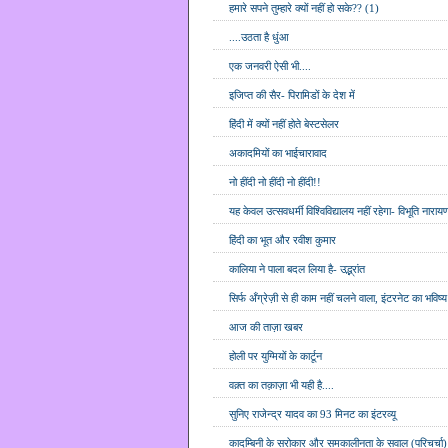
हमारे सपने तुम्हारे क्यों नहीं हो सके?? (1)
....उठता है धुंआ
एक जनवरी ऐसी भी....
इजिप्त की सैर- पिरामिडों के देश में
हिंदी में क्यों नहीं होते बेस्टसेलर
अकादमियों का भाईचारावाद
नो हींदी नो हींदी नो हींदी!!
यह केवल उत्सवधर्मी विश्विविद्यालय नहीं रहेगा- विभूति नाराय
हिंदी का भूत और रवीश कुमार
कालिया ने पाला बदल लिया है- उद्भ्रांत
सिर्फ अँग्रेज़ी से ही काम नहीं चलने वाला, इंटरनेट का भविष्
आज की ताज़ा खबर
होली पर युग्मियों के कार्टून
वक़्त का तक़ाज़ा भी यही है....
सुनिए राजेन्द्र यादव का 93 मिनट का इंटरव्यू
कादम्बिनी के सरोकार और समकालीनता के सवाल (परिचर्चा)