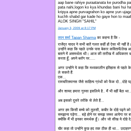
aap bane rahiye puraatanata ke purodha par
pata nahi,logon ko kya khundas bani hui hai
kripya apne purvagrahon ko apne yun ujaga
kuchh shabd gar kade ho gaye hon to maafi
ALOK SINGH "SAHIL"
January 3, 2009 at 8:17 PM
तपन शर्मा Tapan Sharma
का कहना है कि -
राजेंद्र यादव ने सभी बातें गलत कहीं हों ऐसा भी नहीं है
उन्होंने कहा कि पहले उनके पास बेकार कवितायें/लेख आ
बताने में असमर्थता थी। आज की तारीख में अधिकतर ब्ल
करता हूँ, अपने ब्लॉग पर.....
अगर उन्होंने ये कहा कि मध्यकालीन इतिहास से पहले के
ले सकते हैं:
एक...
रामचरितमानस जैसे साहित्य ग्रंथों को फेंक दो...दोहे प
और शायद हमारा गुस्सा इसलिये है.. मैं भी वहीं बैठा थ
अब इसको दूसरे तरीके से लेते हैं...
अगर हम किसी बच्चे को तुलसी, कबीर के दोहे पढ़ने को 
समझाना पड़ेगा... बड़े होने पर समझ जरूर आयेगा पर बच्च
क्योंकि मैं भी इनका समर्थक हूँ। और जो सीख ये दोहे दे
खैर कहा तो उन्होंने कुछ हद तक ठीक ही था... उदाहरण