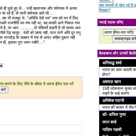
'सरकार' ?
क्या मासूमों से खेल रहे हैं
ले से ही घुले हुए थे... उन्हें खतरनाक और शर्मनाक में अन्तर
सिब्बल?
ा रहे हैं, वो सारी शर्मनाक बातें थी....
.. हम भी मजबूर थे.."अतिथि देवो भव" भाव को मन में लिए
स्थाई पाठक बनिए
्म आपकी राजनीति का मंच नही था, यह काफ़ी आगे निकल गया
रते है, पर आप ............दो पंक्तियाँ कहनी है जो शायद आप
, जैसे पेड़ खजूर.. पंथी को छाया नही, फल लागे अति दूर मनु
 हम भागदौड़ के चक्कर में मंच से आदर सहित पुकार नहीं
ों, इसका पूरा ध्यान रखेंगे...."
बैठकबाज और उनकी बैठकें
अनिरूद्ध शर्मा
भारत का आम आदमी क
होगा?
अबयज़ खान
त करने के लिए नीचे के बॉक्स में अपना ईमेल पता भरें
15वीं लोकसभा चुनाव क
रखने के कई कारण
अभिषेक पाटनी
भारत की बाज़ार में सेंध?
डॉ॰ अजित गुप्ता
तपन शर्मा
नाज़िम नक़वी