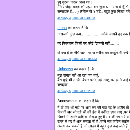
हुए गुस्सा जरूर आया था।
मैंने राजेंद्र यादव को पहली बार सुना था.. सच बोलूँ तो
सम्पादक हैं.. :-) लेकिन वो ४ घंटे.. बहुत कुछ सिखा गये.
January 3, 2009 at 8:40 PM
manu
का कहना है कि -
नाराजगी कुछ कम.................क्योंके काफ़ी हद तक 
पर फिलहाल किसी पर कोई टिपण्णी नहीं........
वो क्या है के नीचे वाला नवाज शरीफ का कार्टून भी बन्दे न
January 3, 2009 at 10:06 PM
Unknown
का कहना है कि -
मुझे समझ नही आ रहा क्या कहूं,
वैसे मुझे भी उनके विचार पसंद नही आए, पर हमने उन्ह
समझता
January 5, 2009 at 1:22 PM
Anonymous का कहना है कि -
मै तो वहां थी नही पर आप सब की बात पढ़ के अजीब तो ल
कितनी बार सोचती थी की हंस में कविता छाप जाए .पर भे
जितने भी हमारे कवि या लेखक हुए हैं सब की रचनाये यद
उम्र से पढ़ है और समझा भी है .बच्चे जब कठिन साइंस स
अलग कर सकते हैं .दो लाइन में बहुत कुछ कह जाते हैं .म