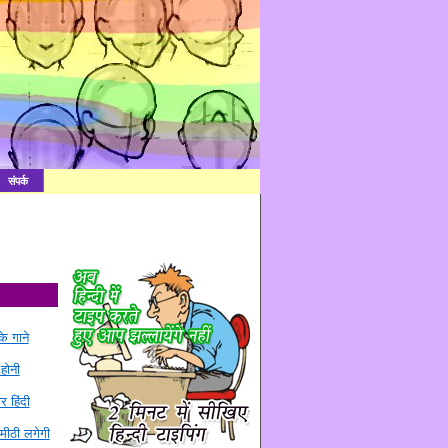
संपर्क
े गाने
 होनी
र हिंदी
मीठी लगेगी