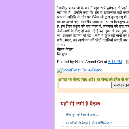
"राजेंद्र यादव जी के बारे में बहुत सारे पूर्वाग्रह तो पह
नही पता है...उन्होंने कहा कि अब वो खतरनाक बातें कहने ज
आप तो अतिथि के तौर पर शैलेश जी द्वारा बुलाए गए थे.
बर्दाश्त करते गए...माननीय यादव जी, हमारा हिन्दयुग
है, हम विश्व बंधुत्व की बात करते हैं, मानवता की बात क
जैसे लोगों के लिए ही कही गई हैं-बड़ा हुआ तो क्या हुआ
जी, आपकी टिप्पणी भी पढी...सही में कुछ बड़े नामों को
पाये...मगर, बड़े आयोजन की छोटी गलतियां अगली बार न ह
साभार
नीलम मिश्रा,
हिंदयुग्म
Posted by
Nikhil Anand Giri
at
6:15 PM
आपको यह पोस्ट पसंद आई? हर पोस्ट को ईमेल से प्राप्
यहाँ भी जमी है बैठक
हिन्द-युग्म की बैठक में ओबामा...
मदरसों को सी.बी.एस.ई. जैसा सर्टिफिकेट??