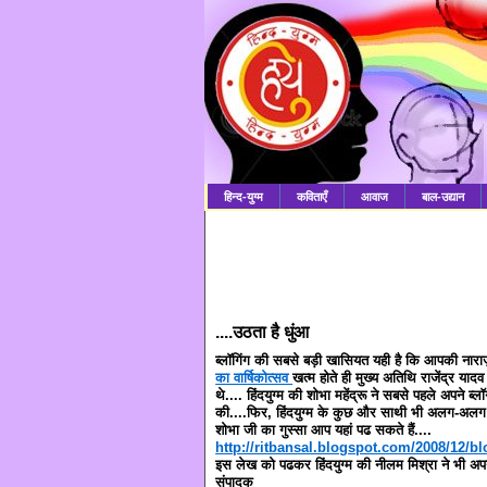
हिन्द-युग्म
कविताएँ
आवाज
बाल-उद्यान
....उठता है धुंआ
ब्लॉगिंग की सबसे बड़ी खासियत यही है कि आपकी नाराज़ग
का वार्षिकोत्सव
खत्म होते ही मुख्य अतिथि राजेंद्र याद
थे.... हिंदयुग्म की शोभा महेंद्रू ने सबसे पहले अपने ब्लॉ
की....फिर, हिंदयुग्म के कुछ और साथी भी अलग-अलग
शोभा जी का गुस्सा आप यहां पढ सकते हैं....
http://ritbansal.blogspot.com/2008/12/b
इस लेख को पढकर हिंदयुग्म की नीलम मिश्रा ने भी अपनी 
संपादक