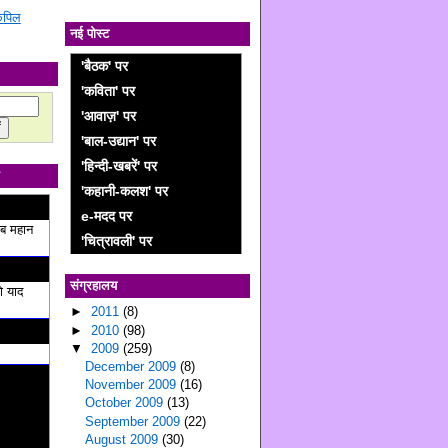
 कपिल
नई पोस्ट
'बैठक' पर
'कविता' पर
'आवाज़' पर
'बाल-उद्यान' पर
'हिन्दी-खबरें' पर
'कहानी-कलश' पर
e-मदद पर
ब महान
'चित्रावली' पर
संग्रहालय
ो याद
►
2011
(8)
►
2010
(98)
▼
2009
(259)
December 2009
(8)
November 2009
(16)
October 2009
(13)
September 2009
(22)
August 2009
(30)