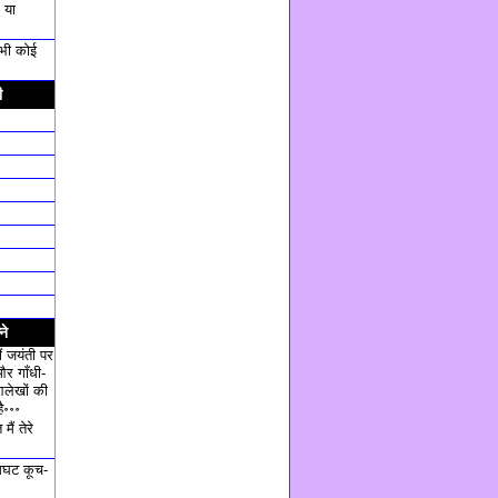
 या
ी भी कोई
ी
ने
ं जयंती पर
और गाँधी-
आलेखों की
ै॰॰॰
ैं तेरे
घट कूच-