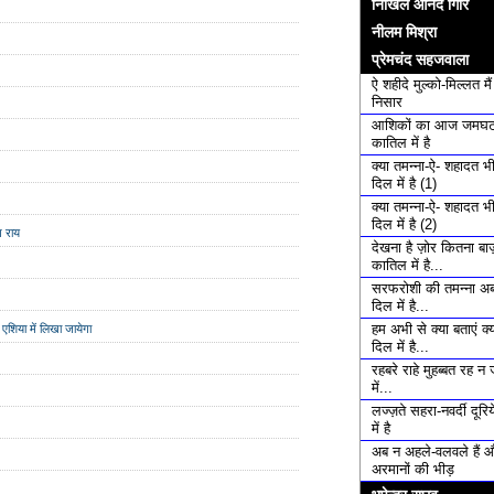
निखिल आनंद गिरि
नीलम मिश्रा
प्रेमचंद सहजवाला
ऐ शहीदे मुल्को-मिल्लत मै
निसार
आशिकों का आज जमघट
कातिल में है
क्या तमन्ना-ऐ- शहादत भ
दिल में है (1)
क्या तमन्ना-ऐ- शहादत भ
दिल में है (2)
ण राय
देखना है ज़ोर कितना बाज़
कातिल में है...
सरफरोशी की तमन्ना अब
दिल में है...
हम अभी से क्या बताएं क्य
य एशिया में लिखा जायेगा
दिल में है...
रहबरे राहे मुहब्बत रह न 
में...
लज्ज़ते सहरा-नवर्दी दूरि
में है
अब न अहले-वलवले हैं 
अरमानों की भीड़