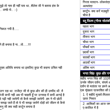
गिरता मतदान- लोकतंत्र
 मुझे तो नाम ही नहीं पता था..शैलेश जी ने बताया हंस के
अल्पतंत्र
. अच्छे थे.. :-)
कार्टून- क्या करें मज़बूर
चीज है
ब्लू फिल्म (गौरव सोलंक
पहला भाग
निकल गयी है.....
दूसरा भाग
तीसरा भाग
चौथा भाग
े ही बनाया है ना...तो.....!!!
पाँचवाँ भाग
छठवाँ भाग
सातवाँ भाग
आठवाँ भाग
अंतिम भाग
ें मुख्य अतिथि बनाया था इसलिए कुछ भी कहना उचित नही
भगत सिंहः कुछ और पन्
शहीद भगत सिंह की 102वी
उनके जीवन दर्शन, संघर्ष 
दर्शन से मतांतर पर हमने 
एक शृंखला प्रकाशित की ह
ग रहा था .राजेंद्र जी से कुछ और की ही उम्मीद थी .मै
1. ऐ शहीदे मुल्को-मिल्लत म
जी कभी नही अब भी चाहती हूँ पर उत्त्साह में कमी आगई है
ऊपर निसार
ि पढ़ी नही जायेगी तो कैसे समझी जायेगी .हम ने भी छोटी
मझ जाते हैं तो ये भी समझ जायेगे दोहों को जीवन से कैसे
2. आशिकों का आज जम
नु जी क्या सही कार्टून बनाया है
ए-कातिल में है