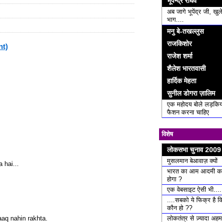
भूपेन्द्र राघव
अब जागे भूपेंद्र जी, खुल
भाग....
मनु बे-तखल्लुस
राजकिशोर
nt)
राजेश शर्मा
शैलेश भारतवासी
हार्दिक मेहता
सुनील डोगरा ज़ालिम
एक महोदय बोले लड़किय
फैशन करना चाहिए
विशेष
लोकसभा चुनाव 2009
मुसलमान बेआवाज़ क्यों
 hai...
भारत का आम आदमी क
होगा ?
एक वेबसाइट ऐसी भी....
....सबको ये फिक्र है 
कौन हो ??
लोकतंत्र से ज़्यादा अ
aaq nahin rakhta.