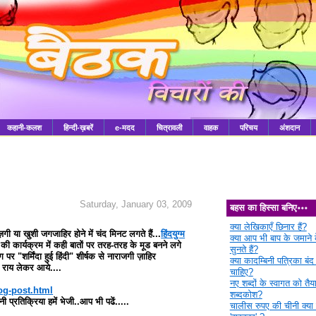
कहानी-कलश
हिन्दी-ख़बरें
e-मदद
चित्रावली
वाहक
परिचय
अंशदान
Saturday, January 03, 2009
बहस का हिस्सा बनिए॰॰॰
क्या लेखिकाएँ छिनार हैं?
ी या खुशी जगजाहिर होने में चंद मिनट लगते हैं...
हिंदयुग्म
क्या आप भी बाप के जमाने क
व की कार्यक्रम में कही बातों पर तरह-तरह के मूड बनने लगे
सुनते हैं?
ग पर "शर्मिंदा हुई हिंदी" शीर्षक से नाराजगी ज़ाहिर
क्या कादम्बिनी पत्रिका बंद
 राय लेकर आये....
चाहिए?
नए शब्दों के स्वागत को तैया
log-post.html
शब्दकोश?
प्रतिक्रिया हमें भेजी..आप भी पढें.....
चालीस रुपए की चीनी क्या 