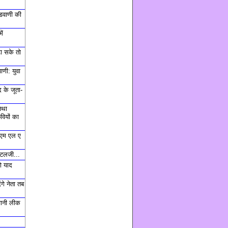
डवाणी की
ें
टा सके तो
णी: युवा
 के जूता-
तथा
वियों का
, एम एल ए
अटलजी...
ो याद
ंगे नेता तब
चानी लीक