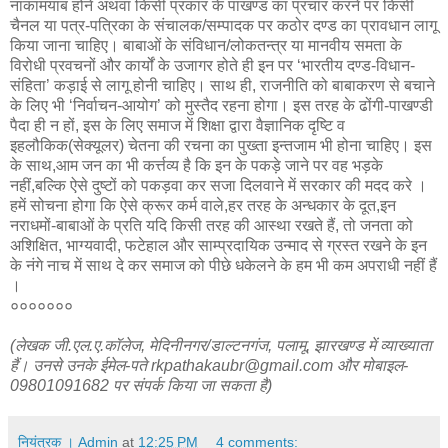
नाकामयाब होने अथवा किसी प्रकार के पाखण्ड का प्रचार करने पर किसी
चैनल या पत्र-पत्रिका के संचालक/सम्पादक पर कठोर दण्ड का प्रावधान लागू
किया जाना चाहिए। बाबाओं के संविधान/लोकतन्त्र या मानवीय समता के
विरोधी प्रवचनों और कार्यों के उजागर होते ही इन पर ‘भारतीय दण्ड-विधान-
संहिता’ कड़ाई से लागू होनी चाहिए। साथ ही, राजनीति को बाबाकरण से बचाने
के लिए भी ‘निर्वाचन-आयोग’ को मुस्तैद रहना होगा। इस तरह के ढोंगी-पाखण्डी
पैदा ही न हों, इस के लिए समाज में शिक्षा द्वारा वैज्ञानिक दृष्टि व
इहलौकिक(सेक्यूलर) चेतना की रचना का पुख्ता इन्तजाम भी होना चाहिए। इस
के साथ,आम जन का भी कर्त्तव्य है कि इन के पकड़े जाने पर वह भड़के
नहीं,बल्कि ऐसे दुष्टों को पकड़वा कर सजा दिलवाने में सरकार की मदद करे ।
हमें सोचना होगा कि ऐसे क्रूर कर्म वाले,हर तरह के अन्धकार के दूत,इन
नराधमों-बाबाओं के प्रति यदि किसी तरह की आस्था रखते हैं, तो जनता को
अशिक्षित, भाग्यवादी, फटेहाल और साम्प्रदायिक उन्माद से ग्रस्त रखने के इन
के नंगे नाच में साथ दे कर समाज को पीछे धकेलने के हम भी कम अपराधी नहीं हैं
।
०००००००
(लेखक जी.एल.ए.कॉलेज, मेदिनीनगर/डाल्टनगंज, पलामू, झारखण्ड में व्याख्याता
हैं। उनसे उनके ईमेल-पते rkpathakaubr@gmail.com और मोबाइल-
09801091682 पर संपर्क किया जा सकता है)
नियंत्रक । Admin
at
12:25 PM
4 comments: