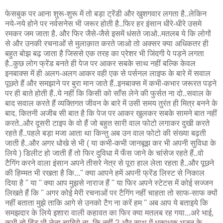
फेसबुक पर आना शुरू-शुरू में तो बड़ा ट्रेंडी और खुशगवार लगता है..लेकिन
नये-नये होने पर नर्वसनेस भी जरूर होती है..फिर हर इंसान धीरे-धीरे उसमे
रमकर जम जाता है. और फिर जैसे-जैसे इसमें धंसते जाओ..मतलब ये कि लोगों
से और उनकी रचनाओं से मुलाक़ात करते जाओ तो अक्सर क्या अधिकतर ही
बहुत बोझ बढ़ जाता है जिससे एक तरह का प्रेशर भी जिंदगी पे पड़ने लगता
है..कुछ लोग फ्रेंड बनते ही पेज पर आकर सबके साथ नहीं बल्कि केवल
इनबाक्स में ही अलग-अलग आकर वही एक से पर्सनल लाइफ के बारे में सवाल
पूछते हैं और समझाने पर बुरा मान जाते हैं..इनबाक्स में कभी-कभार जरूरत पड़ने
पर ही बाते होती हैं..ये नहीं कि किसी को साँस लेने की फुर्सत ना दो..सवाल के
बाद सवाल करते हैं व्यक्तिगत जीवन के बारे में उसी समय तुरंत ही मित्र बनने के
बाद. कितनी अजीब सी बात है कि पेज पर आकर खुलकर सबके सामने बात नहीं
करते..और दूसरी टाइप के वो हैं जो बहुत सारी वाल फोटो लगाकर दुखी करते
रहते हैं..पहले बड़ा मजा आता था किन्तु अब उन वाल फोटो की संख्या बढ़ती
जाती है..और अगर धोखे से भी ( या कभी-कभी जानबूझ कर भी अपनी सुविधा के
लिये ) डिलीट हो जाती हैं तो फिर दुविधा में फँस जाने के चांसेज रहते हैं..वो
टैगिंग करने वाला इंसान अपने तीसरे नेत्र से पूरा हाल लेता रहता है..और पूछने
की हिम्मत भी रखता है कि...'' क्या आपने हमें अपनी फ्रेंड लिस्ट से निकाल
दिया है '' या '' क्या आप मुझसे नाराज हैं '' या फिर अपने स्टेटस में कोई सज्जन
लिखते हैं कि '' अगर कोई मेरी रचनाओं पर टैगिंग नहीं चाहता तो साफ-साफ क्यों
नहीं बताता मुझे ताकि आगे से उनको टैग ना करें हम '' अब आप ये बताइये कि
समझदार के लिये इशारा वाली कहावत का फिर क्या मतलब रह गया...अरे भाई,
कभी तो हिंट भी लेना चाहिये ना, कि नहीं ? और साथ में धकाधक भजन के