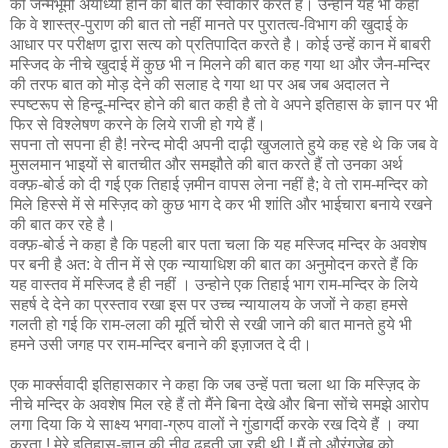
की जन्मभूमी अयोध्या होने की बात को स्वीकार करते हैं। उन्होने यह भी कहा
कि वे शास्त्र-पुराण की बात तो नहीं मानते पर पुरातत्व-विभाग की खुदाई के
आधार पर परीक्षण द्वारा सत्य को प्रतिपादित करते है। कोई उन्हें कान में बाबरी
मस्जिद के नीचे खुदाई में कुछ भी न मिलने की बात कह गया था और जैन-मन्दिर
की तरफ बात को मोड़ देने की सलाह दे गया था पर अब जब अदालत ने
स्पष्टरूप से हिन्दू-मन्दिर होने की बात कही है तो वे अपने इतिहास के ज्ञान पर भी
फिर से विश्लेषण करने के लिये राजी हो गये हैं।
सपना तो सपना ही है! नरेन्द मोदी अपनी दाढ़ी खुजलाते हुये कह रहे थे कि जब वे
मुसलमान भाइयों से बातचीत और समझौते की बात करते हैं तो उनका अर्थ
वक्फ़-बोर्ड को दी गई एक तिहाई ज़मीन वापस लेना नहीं है; वे तो राम-मन्दिर को
मिले हिस्से में से मस्ज़िद को कुछ भाग दे कर भी शांति और भाईचारा बनाये रखने
की बात कर रहे है।
वक्फ़-बोर्ड ने कहा है कि पहली बार पता चला कि यह मस्जिद मन्दिर के अवशेष
पर बनी है अत: वे तीन में से एक न्यायाधिश की बात का अनुमोदन करते हैं कि
यह वास्तव में मस्जिद है ही नहीं । उन्होने एक तिहाई भाग राम-मन्दिर के लिये
सहर्ष दे देने का प्रस्ताव रखा इस पर उच्च न्यायालय के जजों ने कहा हमसे
गलती हो गई कि राम-लला की मूर्ति चोरी से रखी जाने की बात मानते हुये भी
हमने उसी जगह पर राम-मन्दिर बनाने की इज़ाजत दे दी।
एक मार्क्सवादी इतिहासकार ने कहा कि जब उन्हें पता चला था कि मस्ज़िद के
नीचे मन्दिर के अवशेष मिल रहे हैं तो मैंने बिना देखे और बिना सोंचे समझे आरोप
लगा दिया कि ये साक्ष्य भगवा-ग्रुप वालों ने गुंडागर्दी करके रख दिये हैं । क्या
करता ! मेरे इतिहास-ज्ञान की नीव ढहती जा रही थी ! मैं तो औरंगजेब को