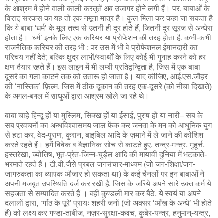
के आश्रम में होने वाली काली करतूतें अब उजागर होने लगी हैं। पर, बाबाओं के
विराट् सरकस का यह तो एक नमूना मात्र है। कुल मिला कर कहा जा सकता है
कि ये बाबा ‘धर्म’ के मूल तत्त्व से उतनी ही दूर होते हैं, जितनी दूर सूरज से अन्धेरा
होता है। ‘धर्म’ इनके लिए एक करियर या प्रोफेशन की तरह होता है, कभी-कभी
राजनैतिक करियर की तरह भी ; पर उस में भी वे प्रोफेशनल ईमानदारी का
परिचय नहीं देते; बल्कि क्षुद्र लाभों/स्वार्थों के लिए कोई भी गुनाह करने को हर
क्षण तैयार रहते हैं। इस लाइन में भी लम्बी प्रतिद्वन्द्विता है, जिस में एक बाबा
दूसरे का गला काटने तक को उतारू हो जाता है। याद कीजिए, आई.एस.जौहर
की ‘नास्तिक’ फ़िल्म, जिस में ठीक दूकान की तरह एक-दूसरे (को नीचा दिखाते)
के अगल-बगल में साधुओं द्वारा आश्रम खोले जा रहे थे।
बाबा चाहे हिन्दू हों या मुस्लिम, सिक्ख हों या ईसाई, पुरुष हों या नारी– सब के
सब प्रवचनों का अन्धविश्वासमय जाल फेंक कर जनता के मन को आधुनिक युग
से हटा कर, वेद-पुराण, कुरान, बाइबिल आदि के ज़माने में ले जाने की कोशिश
करते रहते हैं। हमें विवेक व वैज्ञानिक सोच से काटते हुए, तन्त्र-मन्त्र, मुहूर्त्त,
हस्तरेखा, ज्योतिष, भूत-प्रेत-जिन्न-चुड़ैल आदि की मायावी दुनिया में भटकाते-
भरमाते रहते हैं। टी.वी.जैसे प्रबल जनसंचार-माध्यम (जो जन-शिक्षा/जन-
जागरुकता का व्यापक औजार हो सकता था) के कई चैनलों पर इन बाबाओं ने
अपनी मजबूत उपस्थिति दर्ज कर रखी है, जिस के जरिये अपने सारे उक्त कर्म ये
सहजता से सम्पादित करते हैं । वहीं कुण्डली मार कर बैठे, ये स्वयं या अपने
दलालों द्वारा, ‘गाँठ के पूरे’ प्रायः शहरी जनों (जो अक्सर ‘आँख के अन्धे’ भी होते
हैं) को लक्ष्य कर गण्डा-ताबीज, नज़र-सुरक्षा-कवच, कुबेर-यन्त्र, हनुमान्-यन्त्र,