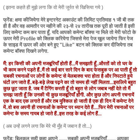
( इतना कहते ही मुझे लगा कि वो मेरी जुर्रत से खिसिया गये )
फ्रेंड: क्षमा कीजियेगा मेरे इन्टरनेट अकाउंट की लिमिट प्रतिमाह १ जी बी तक
ही है और वह आमतौर पर महीने की २३-से २४ तारीख तक पूरी हो जाती है इसी
लिए कमेन्ट कम कर पाता हूँ. यदि आपको कमेन्ट बॉक्स ना मिले तो मेरी फोटो के
ऊपर मेरी Profile को क्लिक करियेगा जिससे मेरा पेज खुल जायेगा फिर पेज
के साइड में ऊपर की ओर बने हुए "Like" बटन को क्लिक कर दीजियेगा तब
कमेन्ट बॉक्स दिखने लगेगा.
मैं: हर किसी की अपनी मजबूरियाँ होती हैं...मैं समझती हूँ..औरतों को तो घर के
भी काम करने पड़ते हैं..मैं तो कई बार सारे दिन के बाद फेसबुक पर आ पाती हूँ तो
सबकी रचनाओं पर लोगों के कमेन्ट से मेलबाक्स भरा होता है और निपटाते हुये
घंटों लग जाते हैं..बड़े-बड़े लेख पढ़ने का तो समय ही नहीं मिलता...इसलिये बहुत
कुछ छूट जाता है. जब मैं टैगिंग करती हूँ तो बहुत से लोग जबाब नहीं देते तो मैं
समझ जाती हूँ कि उनकी भी कुछ मजबूरियाँ होंगी. और कुछ लोग अपनी रचनायें
एक के बाद एक लगाते हैं और तब मुश्किल हो जाती है एक ही दिन में कमेन्ट देने
में..वो बस अपनी ही रचनाओं के कमेन्ट पर ध्यान देते हैं....फिर मेरी रचनाओं पर
कमेन्ट के समय गायब हो जाते हैं..इस तरह के कई लोग हैं...
( अब उन्हें लगने लगा कि मेरे भी मुँह में जबान है तो...)
फ्रेंड: बिलकुल सही कहा आपने .......सबकी अपनी मजबूरियाँ....... आपका