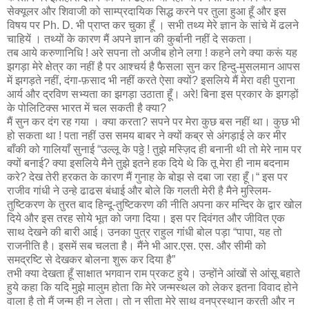
सेक्यूलर और शिवाजी को साम्प्रदायिक सिद्ध करने पर तुला हुआ हूँ और इस
विषय पर Ph. D. भी प्राप्त कर चुका हूँ । सभी तथ्य मेरे ज्ञान के सांचे में ढलने
चाहियें । तथ्यों के कारण मैं अपने ज्ञान की कुर्बानी नहीं दे सकता।
तब आये करुणानिधि ! अरे सपना तो अजीब होने लगा ! कहने लगे क्या करूं यह
झगड़ा मेरे क्षेत्र का नहीं है पर आश्चर्य है फैसला सुन कर हिन्दु-मुसलमान आपस
में झगड़ते नहीं, दंगा-फ़साद भी नहीं करते ऐसा क्यों? इसलिये मैं मेरा वही पुराना
आर्य और द्रविण सभ्यता का झगड़ा उठाता हूँ। अरे! बिना इस प्रकार के झगड़ों
के पोलिटिक्स भारत में चल सकती है क्या?
मैं सुन कर दंग रह गया । क्या करता? सपने पर मेरा कुछ बस नहीं था। कुछ भी
हो सकता था ! पता नहीं उस समय बाबर ने क्यों कब्र से अंगड़ाई ले कर मीर
बाँकी को गालियाँ सुनाई “उल्लू के पठ्ठे ! तुझे मस्ज़िद ही बनानी थी तो मेरे नाम पर
क्यों बनाई? क्या इसलिये मैने तुझे इतने हक दिये थे कि तू मेरा ही नाम बदनाम
करे? देख तेरी हरकत के कारण मैं गुनाह के बोझ से दबा जा रहा हूँ।“ इस पर
राजीव गांधी ने उन्हे ढाढस बंधाई और बोले कि गलती मेरी है मैने मुस्लिम-
तुष्टिकरण के तुरत बाद हिन्दू-तुष्टिकरण की नीति अपना कर मन्दिर के द्वार खोल
दिये और इस तरह सोये भूत को जगा दिया। इस पर दिवंगत और जीवित एक
साथ देखने की बारी आई। उनका पुत्र राहुल गांधी बोल पड़ा “पापा, यह तो
राजनीति है। इसमें सब चलता है। मैंने भी आर.एस. एस. और सीमी को
समद्रष्टि से देखकर बोलना शुरू कर दिया है”
तभी क्या देखता हूँ साक्षात भगवान राम प्रकट हुये। उन्होंने आंखों से आंसू बहाते
हुये कहा कि यदि मुझे मालुम होता कि मेरे जन्मस्थल को लेकर इतना विवाद होने
वाला है तो मैं जन्म ही न लेता। तो न सीता मेरे साथ वनप्रस्थान करती और न