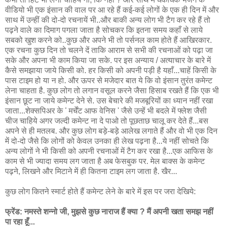
वीडियो भी एक इंसान की वाल पर आ रहे हैं कई-कई लोगों के एक ही दिन में और
साथ में उन्हीं की दो-दो रचनायें भी..और बाकी अन्य लोग भी टैग कर रहे हैं तो
पढ़ने वाले का दिमाग पगला जाता है सोचकर कि इतना समय कहाँ से लाये
सबको खुश करने को..कुछ और अपने भी तो पर्सनल काम होते हैं आखिरकार.
एक रचना कुछ दिन तो चलने दें ताकि आराम से सभी की रचनाओं को पढ़ा जा
सके और अपना भी काम किया जा सके. पर इस अन्याय / अत्याचार के बारे में
कैसे समझाया जाये किसी को. हर किसी को अपनी पड़ी है यहाँ...चाहें किसी के
पास टाइम हो या न हो. और ऊपर से मजेदार बात ये कि वो इंसान तुरंत कमेन्ट
लेना चाहता है. कुछ लोग तो लगान वसूल करने जैसा हिसाब रखते हैं कि एक भी
इंसान छूट ना जाये कमेन्ट देने से. उस बेचारे की मजबूरियों का ध्यान नहीं रखा
जाता...शेक्सपिअर के ' मर्चेंट आफ वेनिस ' जैसे उन्हें भी बदले में फ्लेश जैसी
चीज चाहिये अगर जल्दी कमेन्ट ना दे पाओ तो पूछताछ चालू कर देते हैं...बस
अपने से ही मतलब. और कुछ लोग बड़े-बड़े आलेख लगाते हैं और वो भी एक दिन
में दो-दो जैसे कि लोगों को केवल उनका ही लेख पढ़ना है...ये नहीं सोचते कि
अन्य लोगों ने भी किसी को अपनी रचनाओं में टैग कर रखा है...एक आफिस के
काम से भी ज्यादा समय लग जाता है अब फेसबुक पर. मेल बाक्स के कमेन्ट
पढ़ने, लिखने और मिटाने में ही कितना टाइम लग जाता है. खैर...
कुछ लोग कितने स्मार्ट होते हैं कमेन्ट लेने के बारे में इस पर जरा देखिये:
फ्रेंड: नमस्ते शन्नो जी, मुझसे कुछ नाराज हैं क्या ? मैं अपनी खता समझ नहीं
पा रहा हूँ...