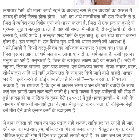
लगातार ‘धर्म’ की माला जपते रहने के बावजूद उस से इन बाबाओं का असल में
शायद ही कोई रिश्ता होता होगा। ‘धर्म’ का अर्थ मानवीयता की उस स्थिति से है,
जिस में व्यक्ति कुछ विशेष गुणों को धारण करता है, जिस से एक इन्सान दूसरे से
प्रेममय जुड़ाव महसूस करता है, आपसी समता में जीता है, दीन-दुखियों की सेवा
करता है, आदि-आदि । संस्कृत शब्द ‘धर्म’ के मूल धातु ‘धृ’ का अर्थ धारण करना
होता है। इस सन्दर्भ में, उन विशेष गुण-धर्मों को धारण करने की अवस्था है
‘धर्म’,जिन्हों ने किसी वस्तु-विशेष का अस्तित्व बरकरार (धारण कर) रखा है।
जिस प्रकार आग का धर्म जलना-जलाना या नदी का धर्म बहना है, उसी प्रकार
मनुष्य का धर्म है ‘मनुष्यता’ है, जिस के उपर्युक्त लक्षण कहे जा सकते हैं। नदी में
नहाना, तिलक लगाना, पूजा-पाठ करना, प्रार्थना/जप करना, रोजा-नमाज, व्रत,
तीर्थयात्रा आदि धर्म नहीं ,बल्कि उस के नाम पर किये जाने वाले बाहरी आचार
भर हैं। इन्हें करने से कोई लाभ होता है कि नहीं?—यह बहस का विषय हो
सकता है, पर ध्यातव्य है कि इन से अक्सर समय व धन की भारी बर्बादी के साथ
कई बार हमारी जान तक चली जाती है। चाहे मक्का में हज़-यात्रियों की भीड़ में
हुई भगदड़ हो या नासिक के कुम्भ मेले (२००३) में हुई धक्कामुक्की– ये ‘धर्म’ के
नाम पर पोंगापन्थी बाबाओं द्वारा बेशुमार भीड़ जुटा कर जनता को कीड़े-मकोड़ों
की मौत देने वाले क्रूर कर्मों के उदाहरण हैं।
ये बाबा जनता को त्याग का पाठ पढ़ाते नहीं थकते, ताकि हर घर खाली हो जाए
और उन का मठ-आश्रम, मस्ज़िद या गिरजा चमक जाए। ये खुद हर प्रकार की
भौतिक सुख की गंगा में दिन-रात डुबकी लगाते रहते हैं, पर आम जन को उपदेश