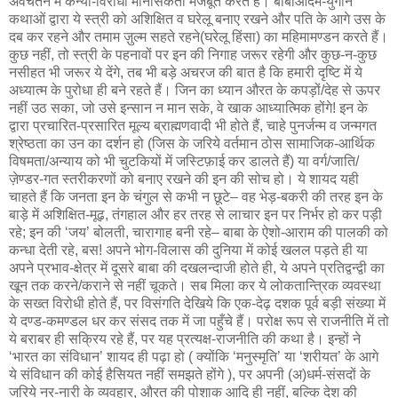
अवचेतन में कन्या-विरोधी मानसिकता मजबूत करते हैं। बाबाआदम-युगीन
कथाओं द्वारा ये स्त्री को अशिक्षित व घरेलू बनाए रखने और पति के आगे उस के
दब कर रहने और तमाम ज़ुल्म सहते रहने(घरेलू हिंसा) का महिमामण्डन करते हैं।
कुछ नहीं, तो स्त्री के पहनावों पर इन की निगाह जरूर रहेगी और कुछ-न-कुछ
नसीहत भी जरूर ये देंगे, तब भी बड़े अचरज की बात है कि हमारी दृष्टि में ये
अध्यात्म के पुरोधा ही बने रहते हैं। जिन का ध्यान औरत के कपड़ों/देह से ऊपर
नहीं उठ सका, जो उसे इन्सान न मान सके, वे खाक आध्यात्मिक होंगे! इन के
द्वारा प्रचारित-प्रसारित मूल्य ब्राह्मणवादी भी होते हैं, चाहे पुनर्जन्म व जन्मगत
श्रेष्ठता का उन का दर्शन हो (जिस के जरिये वर्तमान ठोस सामाजिक-आर्थिक
विषमता/अन्याय को भी चुटकियों में जस्टिफ़ाई कर डालते हैं) या वर्ग/जाति/
ज़ेण्डर-गत स्तरीकरणों को बनाए रखने की इन की सोच हो। ये शायद यही
चाहते हैं कि जनता इन के चंगुल से कभी न छूटे– वह भेड़-बकरी की तरह इन के
बाड़े में अशिक्षित-मूढ़, तंगहाल और हर तरह से लाचार इन पर निर्भर हो कर पड़ी
रहे; इन की ‘जय’ बोलती, चारागाह बनी रहे– बाबा के ऐशो-आराम की पालकी को
कन्धा देती रहे, बस! अपने भोग-विलास की दुनिया में कोई खलल पड़ते ही या
अपने प्रभाव-क्षेत्र में दूसरे बाबा की दखलन्दाजी होते ही, ये अपने प्रतिद्वन्द्वी का
खून तक करने/कराने से नहीं चूकते। सब मिला कर ये लोकतान्त्रिक व्यवस्था
के सख्त विरोधी होते हैं, पर विसंगति देखिये कि एक-देढ़ दशक पूर्व बड़ी संख्या में
ये दण्ड-कमण्डल धर कर संसद तक में जा पहुँचे हैं। परोक्ष रूप से राजनीति में तो
ये बराबर ही सक्रिय रहे हैं, पर यह प्रत्यक्ष-राजनीति की कथा है। इन्हों ने
‘भारत का संविधान’ शायद ही पढ़ा हो ( क्योंकि ‘मनुस्मृति’ या ‘शरीयत’ के आगे
ये संविधान की कोई हैसियत नहीं समझते होंगे ), पर अपनी (अ)धर्म-संसदों के
जरिये नर-नारी के व्यवहार, औरत की पोशाक आदि ही नहीं, बल्कि देश की