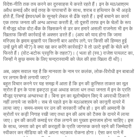
विदेश-नीति तक तय करने का दुस्साहस ये करते रहते हैं। इन के मठ/आश्रम
अवैध कमाई और कई तरह के पापाचारों के साथ, शराब व हथियार के भी अड्डे
होते हैं, जिन्हें ईश्वर/धर्म के सुनहरे लेबल से ढँके रहते हैं। इन्हें बचाने का कार्य
एक तरफ जनता की अन्ध आस्था करती है, तो दूसरी तरफ इन के चेलों के रूप
में मौजूद थोक वोट-बैंक के खिसकने से डर कर हमारे असली राजनेता भी इन के
खिलाफ किसी कार्रवाई से अक्सर डरते हैं। (आप को याद होगा कि जामा
मस्ज़िद के इमाम बुखारी पर कितनी बार आरोप लगे, पर किसी की हिम्मत हुई
उन्हें छूने की भी?) वे क्या खा कर करेंगे कार्रवाई? वे तो उल्टे इन्हीं के चेले बने
फिरते हैं। (वोट-बटोरू प्रवृत्ति के तहत?)। ( भला हो (स्व.) राजेश पायलट का,
जिन्हों ने कुछ समय के लिए चन्द्रास्वामी को जेल की हवा खिला दी थी)।
अब, अहम सवाल यह है कि मानवता के नाम पर कलंक, लोक-विरोधी इन बाबाओं
पर लगाम कैसे लगायी जाए?
बहुत विचार करने पर यह समझ में आता है कि इन की कुत्सित ताकत का मूल
स्रोत है इन के पास इकट्ठा हुआ अथाह काला धन तथा जनता में इन के प्रति
मौजूद प्रचण्ड अन्धास्था है। बिना इन का मूलोच्छेदन किए ये अपराधी ठिकाने
नहीं लगाये जा सकेंगे। सब से पहले इन के मठ/आश्रम को कानूनी दायरे में
लाया जाए। समय-समय पर उन की सरकारी जाँच हो। इन की आमदनी के
स्रोतों पर कड़ी निगाह रखी जाए तथा इन की आय को टैक्स के दायरे में लाया
जाए। इन की काली कमाई पर रोक लगाने का पुख्ता इन्तजाम होना चाहिए। इस
के साथ, जनता को इन की करतूतों के प्रति जागरुक करते रहने की जिम्मेदारी
स्वीकार कर मीडिया को भी अपना भटकाव रोकना होगा। ऐसा कर पाने में