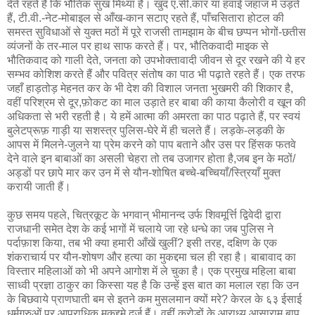
देते रहते हैं कि भौतिक सुख मिथ्या है। खुद ए.सी.कार या हवाई जहाज में उड़ते
हैं, टी.वी.-नेट-मोबाइल से आँख-कान सटाए रहते हैं, पाँचसितारा होटल की
समस्त सुविधाओं से युक्त मठों में पूरे राजसी तामझाम के बीच छप्पन भोगों-छतीस
व्यंजनों के तर-माल पर हाथ साफ करते हैं। पर, भौतिकवादी माइक से
भौतिकवाद को गाली देते, जनता को उपभोक्तावादी जीवन से दूर रखने की ये हर
सम्भव कोशिश करते हैं और पवित्र संतोष का पाठ भी पढ़ाते रहते हैं। एक तरफ
जहाँ हाड़तोड़ मेहनत कर के भी देश की विशाल जनता भुखमरी की शिकार है,
वहीं परिश्रम से दूर,फ़ोकट का माल उड़ाते हर बाबा की काया कैलोरी व खून की
अधिकता से भरी रहती है। ये हमें आत्मा की अमरता का पाठ पढ़ाते हैं, पर स्वयं
बुलेटप्रूफ़ गाड़ी या सशस्त्र पुलिस-घेरे में ही चलते हैं। लड़के-लड़की के
आपस में मिलने-जुलने या प्रेम करने को पाप बताने और उस पर हिंसक फतवे
देने वाले इन बाबाओं का असली चेहरा तो तब उजागर होता है,जब इन के मठों/
अड्डों पर छापे मार कर उन में से यौन-शोषित बच्चे-बच्चियाँ/स्त्रियाँ मुक्त
करायी जाती हैं।
कुछ समय पहले, चित्रकूट के भगवान् भीमानन्द उर्फ शिवमूर्त्ति द्विवेदी द्वारा
राजधानी समेत देश के कई भागों में चलाये जा रहे धन्धे का जब पुलिस ने
पर्दाफ़ाश किया, तब भी क्या हमारी आँखें खुलीं? इसी तरह, दक्षिण के एक
शंकराचार्य पर यौन-शोषण और हत्या का मुकद्दमा चल ही रहा है। बाबावाद का
विस्तार महिलाओं को भी अपने आगोश में ले चुका है। एक प्रमुख महिला बाबा
साध्वी प्रज्ञा ठाकुर का किस्सा यह है कि उन्हें इस बात का मलाल रहा कि उन
के बिछवाये प्राणघाती बम से इतने कम मुसलमान क्यों मरे? केरल के ६३ ईसाई
धर्मगुरुओं पर आपराधिक मुकद्दमे दर्ज हैं। वहीं करोड़ों के आराध्य आसाराम बापू