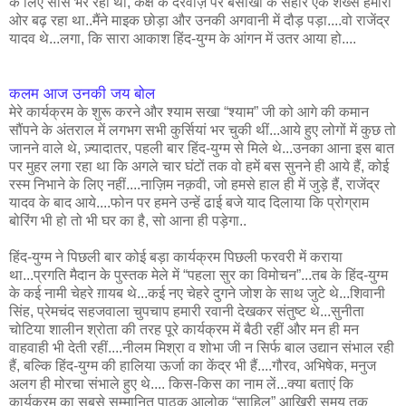
के लिए सांसें भर रहा था, कक्ष के दरवाज़े पर बैसाखी के सहारे एक शख्स हमारी
ओर बढ़ रहा था..मैंने माइक छोड़ा और उनकी अगवानी में दौड़ पड़ा....वो राजेंद्र
यादव थे...लगा, कि सारा आकाश हिंद-युग्म के आंगन में उतर आया हो....
कलम आज उनकी जय बोल
मेरे कार्यक्रम के शुरू करने और श्याम सखा “श्याम” जी को आगे की कमान
सौंपने के अंतराल में लगभग सभी कुर्सियां भर चुकी थीं...आये हुए लोगों में कुछ तो
जानने वाले थे, ज़्यादातर, पहली बार हिंद-युग्म से मिले थे...उनका आना इस बात
पर मुहर लगा रहा था कि अगले चार घंटों तक वो हमें बस सुनने ही आये हैं, कोई
रस्म निभाने के लिए नहीं....नाज़िम नक़वी, जो हमसे हाल ही में जुड़े हैं, राजेंद्र
यादव के बाद आये....फोन पर हमने उन्हें ढाई बजे याद दिलाया कि प्रोग्राम
बोरिंग भी हो तो भी घर का है, सो आना ही पड़ेगा..
हिंद-युग्म ने पिछली बार कोई बड़ा कार्यक्रम पिछली फरवरी में कराया
था...प्रगति मैदान के पुस्तक मेले में “पहला सुर का विमोचन”...तब के हिंद-युग्म
के कई नामी चेहरे ग़ायब थे...कई नए चेहरे दुगने जोश के साथ जुटे थे...शिवानी
सिंह, प्रेमचंद सहजवाला चुपचाप हमारी रवानी देखकर संतुष्ट थे...सुनीता
चोटिया शालीन श्रोता की तरह पूरे कार्यक्रम में बैठी रहीं और मन ही मन
वाहवाही भी देती रहीं....नीलम मिश्रा व शोभा जी न सिर्फ बाल उद्यान संभाल रही
हैं, बल्कि हिंद-युग्म की हालिया ऊर्जा का केंद्र भी हैं....गौरव, अभिषेक, मनुज
अलग ही मोरचा संभाले हुए थे.... किस-किस का नाम लें...क्या बताएं कि
कार्यक्रम का सबसे सम्मानित पाठक आलोक “साहिल” आखिरी समय तक