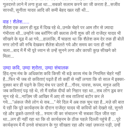
गुलदस्ते लाने में लगा हुआ था....सबको सलाम करने का जी करता है...सजीव
सारथी, सुनीता यादव आदि की कमी बेहद खल रही थी...
वाह ! शैलेश.....
शैलेश एक अलग ही मूड में दिख रहे थे..उनके चेहरे पर आम तौर से ज़्यादा
गंभीरता थी...उन्होंने जब ब्लॉगिंग की क्लास लेनी शुरू की तो राजेंद्र यादव भी
सीखने के मूड में आ गये....हालांकि, मैं चाहता था कि शैलेश कम देर तक ही बोलें
मगर लोगों की रुचि देखकर शैलेश बोलते गये और समय का पता ही नहीं
चला...बाद में मैं भी पूरे ध्यान से उन्हें सुनने लगा और काफी कुछ सीखने को
मिला...
उम्दा कवि, उम्दा श्रोता, उम्दा संचालक
हिंद-युग्म मंच के अधिकांश कवि किसी भी बड़े काव्य मंच के नियमित चेहरे नहीं
है...फिर भी जब वो कविताएं पढ़ते हैं तो कहीं से नहीं लगता कि वो साल में इक्का-
दुक्का बार ही पढ़ने के लिए मंच पर उतरे हैं....गौरव, पावस, रूपम, मनुज आदि
जब कविताएं पढ़ रहे थे, तो मैं दर्शक दीर्घा को निहार रहा था...सब लोग डूब कर
सुन रहे थे...नाज़िम जी आखिर में आए तो सब तालियां बटोर कर ले
गये....”अंकल जैसे लोग थे सब....” मेरे दिल में अब तक चुभ रहा है...मज़े की बात
ये रही कि पूरे कार्यक्रम के दौरान राजेंद्र यादव भी कवियों को देखते रहे, सुनते
रहे और डूबते-उतरते रहे... श्याम जी का संचालन भी सबका दिल जीत रहा
था...लग ही नहीं रहा था कि वो कार्यक्रम के ठीक पहले दिल्ली पहुंचे हैं …पूरे
कार्यक्रम में मैं उनसे संचालन के गुर सीखता रहा और जहां ज़रूरत पड़ी, उन्हें