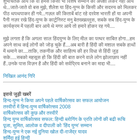
शुभचिंतक आये कि वो हमसे किसी भी विशेष सम्मान की अपेक्षा लेकर नहीं आये
थे...जाते-जाते वो बस मुझे, शैलेश या हिंद-युग्म के किसी और सदस्य को मिलकर
पीठ थपथपाकर ही गये...गज़ल की किताबें बांट रहे दरवेश भारती हों या अपनी
पैनी नज़र रखे हिंद-युग्म के कार्टूनिस्ट मनु बेतख्खल्लुस, सबके सब हिंद-युग्म के
कार्यक्रम में पहली बार आये थे मगर आये तो हमारे होकर रह गये....
मुझे लगता है कि अगला साल हिंदयुग्म के लिए मील का पत्थर साबित होगा...हम
अपने साथ कई लोगों को जोड़ चुके हैं....अब बारी है हिंदी की मशाल सबके हाथों
में थमाने का....ताकि, तकनीक और साहित्य की हर विधा से हिंदी जुड़
सके.....सबको महसूस हो कि हिंदी की बात करने वाले लोग झोलाछाप नहीं
हैं..उनके पास विज़न है और हिंदी को सर्वप्रिय बनाने का माद्दा भी....
निखिल आनंद गिरि
इससे जुड़ी खबरें
हिन्द-युग्म ने किया अपने पहले वार्षिकोत्सव का सफल आयोजन
तस्वीरों में हिन्द-युग्म वार्षिकोत्सव 2008
वार्षिकोत्सव की कुछ और तस्वीरें
हिन्द युग्म वार्षिकोत्सव सफल: हिन्दी ब्लोगिंग के प्रति लोगों की बढी रूचि
पूजा, सुमित, आलोक व दीपाली को 'हिंद युग्म' सम्मान
हिन्द-युग्म ने एक नई दुनिया खोल दी-राजेंद्र यादव
शर्मिंदा हुई हिन्दी