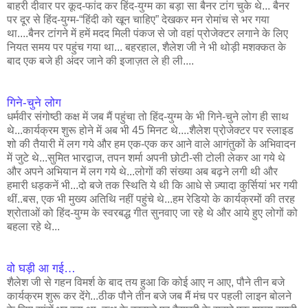
बाहरी दीवार पर कूद-फांद कर हिंद-युग्म का बड़ा सा बैनर टांग चुके थे... बैनर
पर दूर से हिंद-युग्म-“हिंदी को खून चाहिए” देखकर मन रोमांच से भर गया
था....बैनर टांगने में हमें मदद मिली पंकज से जो वहां प्रोजेक्टर लगाने के लिए
नियत समय पर पहुंच गया था... बहरहाल, शैलेश जी ने भी थोड़ी मशक्कत के
बाद एक बजे ही अंदर जाने की इजाज़त ले ही ली....
गिने-चुने लोग
धर्मवीर संगोष्ठी कक्ष में जब मैं पहुंचा तो हिंद-युग्म के भी गिने-चुने लोग ही साथ
थे...कार्यक्रम शुरू होने में अब भी 45 मिनट थे....शैलेश प्रो़जेक्टर पर स्लाइड
शो की तैयारी में लग गये और हम एक-एक कर आने वाले आगंतुकों के अभिवादन
में जुटे थे...सुमित भारद्वाज, तपन शर्मा अपनी छोटी-सी टोली लेकर आ गये थे
और अपने अभियान में लग गये थे...लोगों की संख्या अब बढ़ने लगी थी और
हमारी धड़कनें भी...दो बजे तक स्थिति ये थी कि आधे से ज़्यादा कुर्सियां भर गयी
थीं..बस, एक भी मुख्य अतिथि नहीं पहुंचे थे...हम रेडियो के कार्यक्रमों की तरह
श्रोताओं को हिंद-युग्म के स्वरबद्ध गीत सुनवाए जा रहे थे और आये हुए लोगों को
बहला रहे थे...
वो घड़ी आ गई…
शैलेश जी से गहन विमर्श के बाद तय हुआ कि कोई आए न आए, पौने तीन बजे
कार्यक्रम शुरू कर देंगे...ठीक पौने तीन बजे जब मैं मंच पर पहली लाइन बोलने