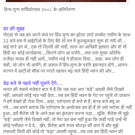
हिन्द-युग्म वार्षिकोत्सव २००८ के अतिथिगण
डर की सुबह
नोएडा से जब हम अपने कंधे पर हिंद-युग्म का झोला लादे रूममेट नसीम के साथ
11 बजे बस में आईटीओ के लिए बैठे तो मन में कुलबुलाहट शुरू हो गयी थी…
कई सारे डर थे...एक तो दिल्ली की सर्दी, साल का आखिरी इतवार और वो भी
हिंदी का कोई कार्यक्रम....कितने लोग आ पायेंगे....क्या पता मुख्य अतिथि
राजेंद्र यादव ही नहीं आयें...नसीम भाई ने हौसला दिया....कहा, कम लोग ही
सही, जो लोग भी आयेंगे, वो असल में हिंद-युग्म के प्रति इमानदार होंगे...आनन-
फानन में आटीओ चौक पर पराठे खाकर बढ़ चले हिंदी भवन की ओर...
डेढ बजे से पहले नहीं घुसने देंगे....
भारत की सबसे मज़ेदार बात ये है कि जब तक आप “बड़े” आदमी जैसे दिखते
नहीं, आपको कोई भाव नहीं देता...जब हम हिंदी भवन के गेट पर पहुंचे तो दरबान
ने हमें देखते ही रोक दिया...कहा, प्रोग्राम दो बजे से है, बारह बजे क्यूं आ
गये....जब हमने बताया कि प्रोग्राम के आयोजक हम ही हैं तो उसे भरोसा ही नहीं
हुआ...हमें शैलेश जी के आने तक का इंतज़ार करना पड़ा....चूंकि, शैलेश भी मुझे
“बड़े” आदमी जैसे दिखते नहीं, तो मेरा डर कम नहीं हुआ कि कहीं गार्ड उन्हें भी
कोई नसीहत न दे दे... ख़ैर, शैलेश आये रुपम चोपड़ा की कार में और मुझे
तसल्ली मिली की कोई तो “बड़ा” आदमी पहुंचा...तब तक हम हिंदी-भवन की