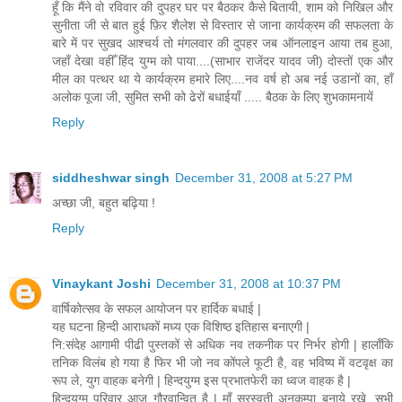
हूँ कि मैंने वो रविवार की दुपहर घर पर बैठकर कैसे बितायी, शाम को निखिल और
सुनीता जी से बात हुई फ़िर शैलेश से विस्तार से जाना कार्यक्रम की सफलता के
बारे में पर सुखद आश्चर्य तो मंगलवार की दुपहर जब ऑनलाइन आया तब हुआ,
जहाँ देखा वहीँ हिंद युग्म को पाया....(साभार राजेंदर यादव जी) दोस्तों एक और
मील का पत्थर था ये कार्यक्रम हमारे लिए....नव वर्ष हो अब नई उडानों का, हाँ
अलोक पूजा जी, सुमित सभी को ढेरों बधाईयाँ ..... बैठक के लिए शुभकामनायें
Reply
siddheshwar singh
December 31, 2008 at 5:27 PM
अच्छा जी, बहुत बढ़िया !
Reply
Vinaykant Joshi
December 31, 2008 at 10:37 PM
वार्षिकोत्सव के सफल आयोजन पर हार्दिक बधाई |
यह घटना हिन्दी आराधकों मध्य एक विशिष्ठ इतिहास बनाएगी |
नि:संदेह आगामी पीढी पुस्तकों से अधिक नव तकनीक पर निर्भर होगी | हालाँकि
तनिक विलंब हो गया है फिर भी जो नव कोंपले फूटी है, वह भविष्य में वटवृक्ष का
रूप ले, युग वाहक बनेगी | हिन्दयुग्म इस प्रभातफेरी का ध्वज वाहक है |
हिन्दयुग्म परिवार आज गौरवान्वित है | माँ सरस्वती अनुकम्पा बनाये रखे, सभी