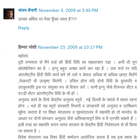
संजय बेंगाणी
November 4, 2009 at 3:40 PM
उत्सव धर्मिता पर पैसा फूँका जाता है?!!!
Reply
हिम्‍मत जोशी
November 23, 2009 at 10:17 PM
महोदय
पूरी तन्‍मयता से मैंने वर्धा की हिंदी विवि का साक्षात्‍कार पढा । अभी तो युग
कोलेबोरेशन का है । इग्‍नु बहुत अच्‍छा कार्य कर रहा है । उस तर्ज पर यदि
अंतर्राष्‍ट्रीय हिंदी विवि कार्य करे तो उसे न केवल अधिक से अधिक छात्र मिलेंगे
,फेकल्‍टी भी उत्‍कृष्‍ट मिलेगी । उचित होगा यदि दोनो विवि के कुलपति व
उपकुलपति इस पर संयुक्‍त रुप से विचार करें । यानी इग्‍नु जैसे रीजनल सेंटर व
स्‍टडी सेंटर अंतर्राष्‍ट्रीय विवि के भी हों ।
अनुवाद कार्य के लिये केंद्रीय अनुवाद ब्‍युरो , नई दिल्‍ली के सपंर्क में सतत रहना
होगा । भले ही यह ब्‍युरो सरकारी विभागों व उपक्रमों को अनुवाद व प्रशिक्षण
मुहैया कराता है पर शिक्षा मंत्रालय व गृहमंत्रालय में सहमति हो तो मानदेय के
आधार पर दोनों संस्‍थान अनुवाद जैसे अतिमहत्‍वपूर्ण विष य में प्रगति सकते हैं ।
इसी तरह का सहमति करार भारत सरकार के केंद्रीय हिंदी निदेशालय से भी किया
जा सकता है ।
विदेश मंत्रालय जब विश्‍व हिंदी सम्‍मेलन आयोजित करता है तब इस समय के