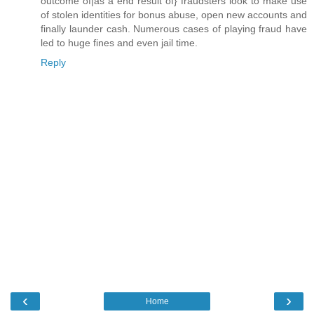
outcome of|as a end result of} fraudsters look to make use
of stolen identities for bonus abuse, open new accounts and
finally launder cash. Numerous cases of playing fraud have
led to huge fines and even jail time.
Reply
‹
›
Home