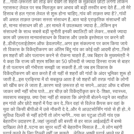
हैं....गांवों-ज़रूरतों को तोड़ कर देखेंगे तो शहरों के मुक़ाबले छोटी लगेंगी लेकिन
ग्रासरूट लेवल पर सब मिलजुल कर अभाव की बड़ी तस्वीर बना देते हैं....तो मेरे
हिसाब से हल ग्रास लेवल से शुरू होना चाहिए..गांव की ताक़त क्या है?..गांवों
की असल ताक़त उनका सस्ता संसाधन है..बात चाहे प्राकृतिक संसाधनों की
हो, मानव संसाधन की हो ..हर मामले में उपलब्धता ज्यादा है...लेकिन इन
संसाधनो के साथ सबसे बड़ी चुनौती इनकी क्वालिटी को लेकर...सबसे ज्यादा
काम की ज़रूरत मानवसंसाधन के विकास और उसके इस्तेमाल पर करने की
है..डीसेंट्रलाईज़ेशन ऑफ डेवलपमेंट..अगर इस संकल्पना पर काम किया जाये
तो विकास के विकेंद्रीकरण का अंतिम बिंदु गांव का कोई वही आदमी होगा..जिसे
हम शहरों की ओर पलायन करने से रोकना चाहते हैं..जब बिहार के मुख्यमंत्री ने
ये कहा कि राज्य की श्रम शक्ति का 50 फ़ीसदी से ज्यादा हिस्सा राज्य से बाहर
है तो पलायन की गंभीरता समझी जा सकती है..तो जब हम विकास के
विकेंद्रीकरण की बात करते हैं तो यहीं से शहरों की गांवों के अंदर भूमिका शुरू हो
जाती है...इस प्रक्रिया में वो सबकुछ आता है जो शहरों की तरफ़ गांवों के लोगों
को खींच कर ले जाता है..कारण चाहे ज़रूरत हो या सपने...आउट ऑफ द बॉक्स
जाकर क्यों नहीं सोच पाते....हर चीज़ को विकेंद्रीकृत कर दे- शिक्षा, स्वास्थ्य,
व्यवसाय सबकुछ. क्या ऐसा नहीं हो सकता कि अंग्रेजी बोलने-पढ़ने का माहौल
हम गांवो और छोटे शहरों में पैदा कर दे..फिर वहां से विलेज कैंपस कर वहां के
युवा को किसी बीपीओ में उसे नौकरी दे दे..और ये आउटसोर्सिंग गांवो से ही हो..ये
सुविधा दिल्ली से नहीं हटेगी तो लोग भागेंगे...गया का पटुआ टोली गांव एक
बेहतरीन उदाहरण है..जहां जुलाहों की बस्ती से हर साल आईआईटी में बच्चे
दाखिला लेते है..पटना का सुपर थर्टी भी बेहतरीन मिसाल है....ये लोग महंगी
पढ़ाई करने के लिए दिल्ली नहीं जा सकते ...लेकिन अच्छी पढ़ाई अपने घर में