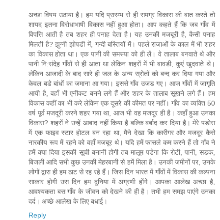
अच्‍छा विषय उठाया है। हम यदि प्रारम्‍भ से ही समग्र विकास की बात करते तो
शायद इतना विरोधाभाषी विकास नहीं हुआ होता। आप कहते हैं कि जब गाँव में
विपत्ति आती है तब शहर ही पनाह देता है। यह उनकी मजबूरी है, कैसी पनाह
मिलती है? झुग्‍गी झोपडी में, गन्‍दी बस्तियों में। पहले राजाओं के काल में भी शहर
का विकास होता था। एक पानी की समस्‍या को ही लें। वे तालाब बनवाते थे और
पानी नि:संदेह गाँवों से ही आता था लेकिन शहरों में भी बावडी, कुएं खुदवाते थे।
लेकिन आजादी के बाद सारे ही जल के अन्‍य स्रोतों को बन्‍द कर दिया गया और
केवल बडे बांधों का जमाना आ गया। इससे गाँव उजड गए। आज गाँवों में जागृति
आयी है, वहाँ भी एनीकट बनने लगे हैं और शहर के तालाब सूखने लगे हैं। हम
विकास कहीं का भी करे लेकिन एक दूसरे की कीमत पर नहीं। गाँव का व्‍यक्ति 50
वर्ष पूर्व मजदूरी करने शहर गया था, आज भी वह मजदूर ही है। कहाँ हुआ उनका
विकास? शहरों ने उन्‍हें आबाद नहीं किया है बल्कि बर्बाद कर दिया है। मेरे पडोस
में एक फाइव स्‍टार होटल बन रहा था, मैने देखा कि कारीगर और मजदूर कैसे
नारकीय रूप में रहने को वहाँ मजबूर थे। यदि हमें फासले कम करने हैं तो गाँव ने
हमें क्‍या दिया इसकी सूची बनानी होगी तब मालूम पडेगा कि रोटी, पानी, सडक,
बिजली आदि सभी कुछ उनकी मेहरबानी से हमें मिला है। उनकी जमीनों पर, उनके
लोगों द्वारा ही हम ठाट से रह रहे हैं। जिस दिन भारत में गाँवों में विकास की कल्‍पना
साकार होगी उस दिन हम दुनिया में अग्रणी होंगे। आपका आलेख अच्‍छा है,
आवश्‍यकता बस गाँव के जीवन को देखने की ही है। तभी हम समझ पाएंगे उनका
दर्द। अच्‍छे आलेख के लिए बधाई।
Reply