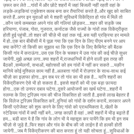
ज़रूर कर लेते ...गांवों में और छोटे शहरों में जहां बिजली नहीं रहती वहां के
लड़के-लड़कियां एजुकेशन क्लब बना कर तैयारियां करते है..और खुद को साबित
करते हैं..अगर इन युवाओं को ये शहरी सुविधायें विकेंद्रित हो गांव में मिलें तो
..कौन जाये कमबख्त अपने गांव की गलियां छोड़कर....शहर की सड़कें जब
हरियाणा, पंजाब, गोवा, गुजरात, कर्नाटक जैसे राज्यों के गांवों तक विकेंद्रीकृत
होती हुई पहुंची..तो शहर की चीज़े भी वहां तक गई..बस यही प्रक्रिया हर मामले
में हो..एक बार बीबीसी में ये पूछा गया कि एक दिन के लिए पीएम बनने पर आप
क्या करेंगे? तो किसी का सुझाव था कि एक दिन के लिए कैबिनेट की बैठक
किसी गांव में कराऊंगा..उस एक दिन के चक्कर में उस गांव की कई चीज़े सुधर
जायेंगी..मुझे अच्छा लगा..क्या शहरों में,राजधानियों में होने वाली इस तरह की
बैठकों ,सम्मेलनों, सभाओं, महोत्सवों को हम गांवों में नहीं कर सकते ...यक़ीन
मानिये कोई मुश्किल काम नहीं है..अलबत्ता गांवों में रोज़गार के साथ-साथ कई
चीज़ो का इज़ाफा होगा...इन सब पर तो गांव का भी हक है... यानि शहरों का
विकेंद्रीकरण ऐसे भी हो सकता है.. इससे शहरों को भी एक बड़ा फ़ायदा
होगा...एक तो उनपर दबाव घटेगा..दूसरे आयोजनों का खर्च घटेगा...शहरों में
स्लम्स के लिए टूरिज़म नाम की चीज विकसित हो जाती है..इससे लाख बेहतर है
कि विलेज टूरिज़म विकसित करें..दुनियां को गांवों के दर्शन करायें..सरकार अपने
किसी प्रोजेक्ट को शुरू करने के लिए गांवो को प्राथमिकता दे..खेलों के
स्टेडियम गांवों में क्यों नहीं बने...जगह काफ़ी है वहां ..क्यों शहरों में भीड़ बढ़ाते हैं
हम... बडी बात ये है कि गांव के लोग भी ये महसूस कर पायेंगे कि हम भी इन सब
चीज़ो से जुड़े है..फिर शहर और गांव के बीच की जो लाईन है वो हल्की होती
जायेगी...जब मै विकेंद्रीकरण की बात करता हूं तो यही सोचता हूं...सुविधाओं के