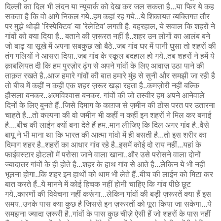
दिल्ली का दिल भी लंदन या न्यूयार्क को देख कर जल सकता है...या फिर ये कह
सकता है कि वो आगे निकल गये..हम कहां रह गये...ये शिकायत व्यक्तिगत तौर
पर मुझे थोड़ी 'रिस्पेक्टिव' या 'रेलेटिव' लगती है. बहरहाल, ये सवाल कि शहरों ने
गांवों को क्या दिया है.. बताने की ज़रूरत नहीं है..शहर उन लोगों का आलंब बने
जो बाढ़ या सूखे में अपना सबकुछ खो बैठे..जब गांव घर में पानी घुसा तो शहरों की
तंग गलियों ने आसरा दिया..जब गांव के स्कूल बदहाल हो गये..तब शहरों ने हमें ये
क़ाबलियत दी कि हम पुरज़ोर ढ़ंग से अपने गांवों के लिए आवाज़ उठा पाने की
ताक़त रखते है..आज हमारे गांवों की बात हमारे मुंह से सुनी और समझी जा रही है
तो बीच में कहीं न कहीं एक शहर ज़रूर खड़ा रहता है..कमज़ोरी नहीं बल्कि
हौसला बनकर..अत्मविश्वास बनकर. गांवों की जो तस्वीर हम अपने आनेवाले
दिनों के लिए बुनते हैं..जिसे दिमाग के काग़ज से ज़मीन की ठोस परत पर उतारना
चाहते है...तो कल्पना की वो जमीन भी कहीं न कहीं इन शहरों ने मिल कर बनाई
है....बीच की लाईन क्यों बना देते हैं हम..मान लीजिए कि दिल अगर गांव है..वैसे
बापू ने भी माना था कि भारत की आत्मा गांवो में ही बसती है...तो इस शरीर का
दिमाग शहर है..शहरों का आधार गांव रहे है..इसमें कोई दो राय नहीं...यहां के
फाईवस्टार होटलों में परोसा जाने वाला खाना..और उसे परोसने वाला दोनों
ज्यादातर गांवों के ही होते है...शहर के हाथ गांव से आते है...लेकिन ये भी नहीं
भूलना होगा..कि शहर इन हाथों को थाम भी लेते हैं..बीच की लाईन को मिटा कर
बात करते हैं..ये मानने में कोई हिचक नहीं होनी चाहिए कि गांव पीछे छूट
गये..कारणों की विवेचना नहीं करूंगा...लेकिन गांवों की बड़ी ज़रूरतें क्या हैं इस
समय..उनके पास क्या कुछ है जिससे इन ज़रूरतों को पूरा किया जा सकेगा...ये
समझना ज्यादा ज़रूरी है..गांवों के पास कुछ चीज़े ऐसी हैं जो शहरों के पास नहीं