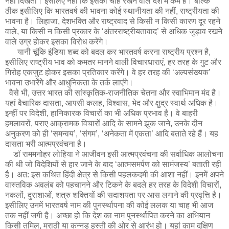
नहीं दिखती। इसलिए नहीं कि इसकी चाह रखने वाले देश में कम हैं। बल्कि
ठीक इसीलिए कि भारतवर्ष की भावना कोई स्थानीयता की नहीं, राष्ट्रीयता की
भावना है। लिहाजा, देशभक्ति और राष्ट्रवाद से किसी न किसी कारण दूर रहने
वाले, या किसी न किसी प्रकार के ‘अंतरराष्ट्रीयतावाद’ से अधिक जुड़ाव रखने
वाले उग्र होकर इसका विरोध करेंगे।
यानी चूंकि इंडिया शब्द को बदल कर भारतवर्ष करना राष्ट्रीय प्रश्न है,
इसीलिए राष्ट्रीय भाव को कमतर मानने वाली विचारधाराएं, हर तरह के गुट और
गिरोह एकजुट होकर इसका प्रतिकार करेंगे। वे हर तरह की ‘अल्पसंख्यक’
भावना उभारेंगे और आधुनिकता के तर्क लाएंगे।
वैसे भी, उत्तर भारत की सांस्कृतिक-राजनीतिक चेतना और स्वाभिमान मंद है।
यहां वैचारिक दासता, आपसी कलह, विश्वास, भेद और क्षुद्र स्वार्थ अधिक है।
इन्हीं पर विदेशी, हानिकारक विचारों का भी अधिक प्रभाव है। वे बाहरी
हमलावरों, पराए आक्रामक विचारों आदि के सामने झुक जाने, उनके दीन
अनुकरण को ही ‘समन्वय’, ‘संगम’, ‘अनेकता में एकता’ आदि बताते रहे हैं। यह
दासता भरी आत्मप्रवंचना है।
डॉ राममनोहर लोहिया ने आजीवन इसी आत्मप्रवंचना की सर्वाधिक आलोचना
की थी जो विदेशियों से हार जाने के बाद ‘आत्मसमर्पण को सामंजस्य’ बताती रही
है। अत: इस कथित हिंदी क्षेत्र से किसी पहलकदमी की आशा नहीं। इनमें अपने
वास्तविक अवलंब को पहचानने और टिकने के बदले हर तरह के विदेशी विचारों,
नकलों, दुराशाओं, शत्रु शक्तियों की सदाशयता पर आस लगाने की प्रवृत्ति है।
इसीलिए उनमें भारतवर्ष नाम की पुनर्स्थापना की कोई ललक या चाह भी आज
तक नहीं जगी है। अच्छा हो कि देश का नाम पुनर्स्थापित करने का अभियान
किसी तमिल, मराठी या कन्नड़ हस्ती की ओर से आरंभ हो। यहां काम दक्षिण