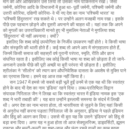
मांग की और आखिरकार उसे लिया तो उसका नाम पाकिस्तान रखा। जैसा
जर्मनी, कोरिया आदि के विभाजनों में हुआ था- पूर्वी जर्मनी, पश्चिमी जर्मनी और
उत्तरी कोरिया, दक्षिणी कोरिया- वे भी नए देश का नाम ‘पश्चिमी भारत’ या
‘पश्चिमी हिंदुस्तान’ रख सकते थे। पर उन्होंने अलग मजहबी नाम रखा। इसके
पीछे एक पहचान छोड़ने और दूसरी अपनाने की चाहत थी। यहां तक कि अपने
को मुगलों का उत्तराधिकारी मानते हुए भी मुसलिम नेताओं ने मुगलिया शब्द
‘हिंदुस्तान’ भी नहीं अपनाया। क्यों?
इसलिए कि शब्द कोई उपयोगिता के निर्जीव उपकरण नहीं होते। वे किसी भाषा
और संस्कृति की थाती होते हैं। कई शब्द तो अपने आप में संग्रहालय होते हैं,
जिनमें किसी समाज की सहस्रों वर्ष पुरानी परंपरा, स्मृति, रीति और ज्ञान
संघनित रहता है। इसीलिए जब कोई किसी भाषा या शब्द को छोड़ता है तो जाने-
अनजाने उसके पीछे की पूरी अच्छी या बुरी परंपरा भी छोड़ता है। इसीलिए
श्रीलंका ने ‘सीलोन’ को त्याग कर औपनिवेशिक दासता के अवशेष से मुक्ति पाने
का प्रयास किया। हमने वह आज तक नहीं किया है।
सन 1947 में हमसे जो सबसे बड़ी भूलें हुईं उनमें से एक यह थी कि स्वतंत्र
होने के बाद भी देश का नाम ‘इंडिया’ रहने दिया। लब्ध-प्रतिष्ठित विद्वान
संपादक गिरिलाल जैन ने लिखा था कि स्वतंत्र भारत में इंडिया नामक इस ‘एक
शब्द ने भारी तबाही की’। यह बात उन्होंने इस्लामी समस्या के संदर्भ में लिखी
थी। अगर देश का नाम भारत होता, तो भारतीयता से जुड़ने के लिए यहां किसी
से अनुरोध नहीं करना पड़ता! गिरिलाल जी के अनुसार, इंडिया ने पहले इंडियन
और हिंदू को अलग कर दिया। उससे भी बुरा यह कि उसने ‘इंडियन’ को हिंदू से
बड़ा बना दिया। अगर यह न हुआ होता तो आज सेक्युलरिज्म, डाइवर्सिटी, ह्यूमन
राइट्स और मल्टी-कल्टी का शब्द-जाल और फंदा रचने वालों का काम इतना