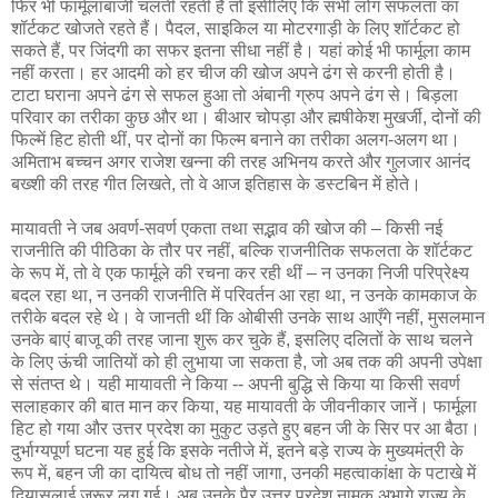
फिर भी फार्मूलाबाजी चलती रहती है तो इसीलिए कि सभी लोग सफलता का
शॉर्टकट खोजते रहते हैं। पैदल, साइकिल या मोटरगाड़ी के लिए शॉर्टकट हो
सकते हैं, पर जिंदगी का सफर इतना सीधा नहीं है। यहां कोई भी फार्मूला काम
नहीं करता। हर आदमी को हर चीज की खोज अपने ढंग से करनी होती है।
टाटा घराना अपने ढंग से सफल हुआ तो अंबानी ग्रुप अपने ढंग से। बिड़ला
परिवार का तरीका कुछ और था। बीआर चोपड़ा और ह्मषीकेश मुखर्जी, दोनों की
फिल्में हिट होती थीं, पर दोनों का फिल्म बनाने का तरीका अलग-अलग था।
अमिताभ बच्चन अगर राजेश खन्ना की तरह अभिनय करते और गुलजार आनंद
बख्शी की तरह गीत लिखते, तो वे आज इतिहास के डस्टबिन में होते।
मायावती ने जब अवर्ण-सवर्ण एकता तथा सद्भाव की खोज की – किसी नई
राजनीति की पीठिका के तौर पर नहीं, बल्कि राजनीतिक सफलता के शॉर्टकट
के रूप में, तो वे एक फार्मूले की रचना कर रही थीं – न उनका निजी परिप्रेक्ष्य
बदल रहा था, न उनकी राजनीति में परिवर्तन आ रहा था, न उनके कामकाज के
तरीके बदल रहे थे। वे जानती थीं कि ओबीसी उनके साथ आएँगे नहीं, मुसलमान
उनके बाएं बाजू की तरह जाना शुरू कर चुके हैं, इसलिए दलितों के साथ चलने
के लिए ऊंची जातियों को ही लुभाया जा सकता है, जो अब तक की अपनी उपेक्षा
से संतप्त थे। यही मायावती ने किया -- अपनी बुद्धि से किया या किसी सवर्ण
सलाहकार की बात मान कर किया, यह मायावती के जीवनीकार जानें। फार्मूला
हिट हो गया और उत्तर प्रदेश का मुकुट उड़ते हुए बहन जी के सिर पर आ बैठा।
दुर्भाग्यपूर्ण घटना यह हुई कि इसके नतीजे में, इतने बड़े राज्य के मुख्यमंत्री के
रूप में, बहन जी का दायित्व बोध तो नहीं जागा, उनकी महत्वाकांक्षा के पटाखे में
दियासलाई जरूर लग गई। अब उनके पैर उत्तर प्रदेश नामक अभागे राज्य के