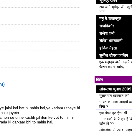
भूपेन्द्र राघव
अब जागे भूपेंद्र जी, खुल
भाग....
मनु बे-तखल्लुस
राजकिशोर
राजेश शर्मा
शैलेश भारतवासी
हार्दिक मेहता
सुनील डोगरा ज़ालिम
एक महोदय बोले लड़किय
फैशन करना चाहिए
विशेष
nt)
लोकसभा चुनाव 2009
मुसलमान बेआवाज़ क्यों
भारत का आम आदमी क
होगा ?
ye jaisi koi bat hi nahin hai,ye kadam uthaye hi
 chale jayein….
एक वेबसाइट ऐसी भी....
adamon se unhe kuchh jahilon ke vot to mil hi
....सबको ये फिक्र है 
a ki darkaar bhi to nahin hai..
कौन हो ??
लोकतंत्र से ज़्यादा अ