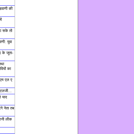
डवाणी की
ें
टा सके तो
णी: युवा
 के जूता-
तथा
वियों का
, एम एल ए
अटलजी...
ो याद
ंगे नेता तब
चानी लीक