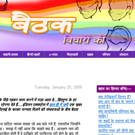
कहानी-कलश
हिन्दी-ख़बरें
e-मदद
चित्रावली
वाहक
परिचय
अंशदान
Tuesday, January 20, 2009
बहस का हिस्सा बनिए॰॰॰
क्या लेखिकाएँ छिनार हैं?
र्दे के पीछे रहकर काम करने में मज़ा आता है...हिंदयुग्म के हर
क्या आप भी बाप के जमाने क
ेरणा देते हैं....इंडियन एक्सप्रेस में
हाल ही में छपी
एक ख़बर
सुनते हैं?
सीबीएसई के बराबर मान्यता मिलने की संभावनाओं के बीच बैठक
क्या कादम्बिनी पत्रिका बंद
चाहिए?
नए शब्दों के स्वागत को तैया
वराज पाटिल नामक शख्स जो अब चले गये हैं, रामादौस जिन्होंने
शब्दकोश?
िंह। समझ में नहीं आता कि चाहते क्या हैं। आरक्षण नाम की
चालीस रुपए की चीनी क्या 
 आरक्षित होती हैं वे दाखिले की प्रक्रिया पूरी होने के बाद भी