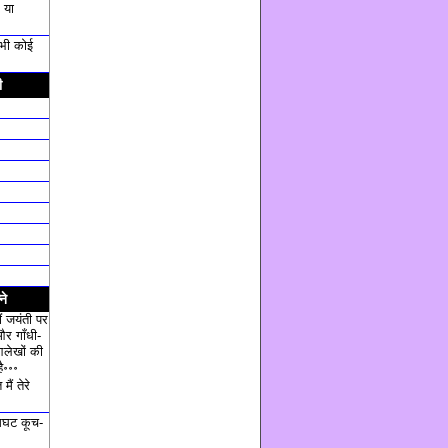
 या
ी भी कोई
ी
ने
ं जयंती पर
और गाँधी-
आलेखों की
ै॰॰॰
ैं तेरे
घट कूच-