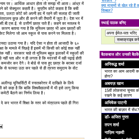
'सरकार' ?
 के नाम पर। आर्थिक आधार होता तो समझ भी आता। आंध्र में
क्या मासूमों से खेल रहे हैं
पने को सेक्युलर कहती है। सुप्रीम कोर्ट कहता है कि बची
सिब्बल?
होता, उलटा कोर्ट को अपनी हद में रहने की सलाह दी जाती
्रालय कुछ और ही करने की तैयारी में जुटा है। देश भर में
स्थाई पाठक बनिए
ो सी.बी.एस.ई. से उत्तीर्ण छात्र पाते हैं। कहने का मतलब ये
 कारण बताया गया है कि मुस्लिम छात्र भी आम छात्रों की
िकेट मिलेगा जो आम स्कूल से पास करने पर मिलता है।
ा फायदा उठाया गया है। यदि ऐसा न होता तो आजादी के ६०
्षा के मामले में पिछड़े हैं इसमें भी किसी को कोई शक नहीं
ीक नहीं। सरकार चाहे तो मुस्लिम बहुल इलाकों में स्कूलों की
बैठकबाज और उनकी बैठकें
 नहीं पता और न ही लगता है कि मदरसों में वही पढ़ाई होती
कमजोर कर देंगे। वे बोर्ड से पास हुए छात्र के बराबर दर्जा
अनिरूद्ध शर्मा
रीके से फायदा उठा कर पहले से ही त्रस्त समुदाय के वोट
भारत का आम आदमी क
होगा?
अलीगढ़ यूनिवर्सिटी में स्नातकोत्तर में दाखिले के लिये
अबयज़ खान
 को कहा है कि बाकि विश्ववैद्यालयों में भी इसे लागू किया
15वीं लोकसभा चुनाव क
कमेटी बैठाने का निर्णय लिया है।
रखने के कई कारण
अभिषेक पाटनी
कर भारत में शिक्षा के स्तर को मंत्रालय पहले ही गिरा
भारत की बाज़ार में सेंध?
डॉ॰ अजित गुप्ता
तपन शर्मा
नाज़िम नक़वी