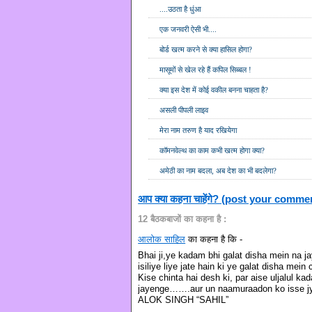
....उठता है धुंआ
एक जनवरी ऐसी भी....
बोर्ड खत्म करने से क्या हासिल होगा?
मासूमों से खेल रहे हैं कपिल सिब्बल !
क्या इस देश में कोई वकील बनना चाहता है?
असली पीपली लाइव
मेरा नाम तरुण है याद रखियेगा
कॉमनवेल्थ का काम कभी खत्म होगा क्या?
अमेठी का नाम बदला, अब देश का भी बदलेगा?
आप क्या कहना चाहेंगे? (post your comme
12 बैठकबाजों का कहना है :
आलोक साहिल
का कहना है कि -
Bhai ji,ye kadam bhi galat disha mein na ja
isiliye liye jate hain ki ye galat disha mein
Kise chinta hai desh ki, par aise uljalul k
jayenge…….aur un naamuraadon ko isse jyad
ALOK SINGH “SAHIL”