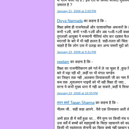
से भ्रम फैला रहे हैं। इस देश के अस्सी फीसदी मुसलमान
ज़रूरत है ?
January 21, 2009 at 2:00 PM
Divya Narmada
का कहना है कि -
शिक्षा हमेश ही राजनेताओं और प्रशासनिक अफसरों के 
कभी १२वी, कभी ११वी-१२वी और अब १०वी-१२वी कक्षाओं की
तुगलकी आयुक्त ने मनमानी नीतियां थोप कर दहशत फैला
मदरसों के बारे में भी यही हालत है. सही-ग़लत की चि
चाहते हैं कि लोग उस में उलझ कर अन्य जरूरी मुद्दों को 
January 23, 2009 at 5:31 PM
neelam
का कहना है कि -
शिक्षा का राजनीतिकरण हमे गर्त में ले जा चुका है ,कु
बारे में पढ़ा रही थी ,कहीं पर भी मंगल पाण्डेय
का जिक्र तक नही ,अलबत्ता लियाकतली जी का नाम दिखाय
कब तक ,मुसलमान भाइयों को भी वही शिक्षा दी जाए ,
वरना ये कभी मुख्य धारा में नही आ सकते ,कहीं ये सि
January 23, 2009 at 10:55 PM
तपन शर्मा Tapan Sharma
का कहना है कि -
नीलम जी.. सही कहा आपने.. वैसे एक लियाकत अली तो पाक्
अभी हाल ही में सर्वे हुआ था... मैंने युग्म पर किसी मंच
उस सर्वे में बच्चों को महापुरुषों के चित्र पहचानने क
किसी भी स्वतंत्रता सेनानी का चित्र बच्चे नहीं पहचान 