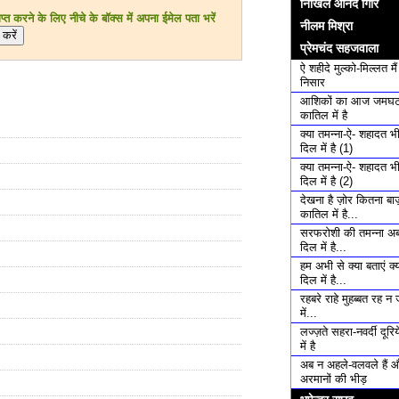
निखिल आनंद गिरि
त करने के लिए नीचे के बॉक्स में अपना ईमेल पता भरें
नीलम मिश्रा
प्रेमचंद सहजवाला
ऐ शहीदे मुल्को-मिल्लत मै
निसार
आशिकों का आज जमघट
कातिल में है
क्या तमन्ना-ऐ- शहादत भ
दिल में है (1)
क्या तमन्ना-ऐ- शहादत भ
दिल में है (2)
देखना है ज़ोर कितना बाज़
कातिल में है...
सरफरोशी की तमन्ना अब
दिल में है...
हम अभी से क्या बताएं क्य
दिल में है...
रहबरे राहे मुहब्बत रह न 
में...
लज्ज़ते सहरा-नवर्दी दूरि
में है
अब न अहले-वलवले हैं 
अरमानों की भीड़