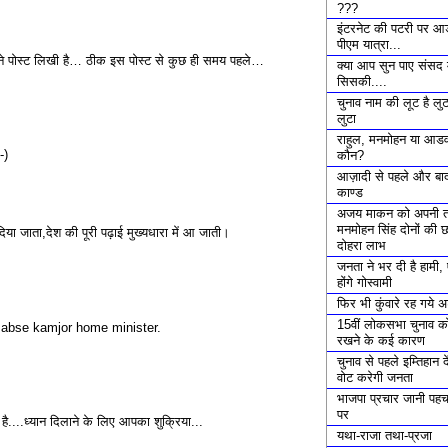
???
इंटरनेट की पटरी पर आ
पीएम यात्रा...
ैंने पोस्ट लिखी है… ठीक इस पोस्ट से कुछ ही समय पहले…
क्या आप सुन पाए संसद म
सिसकी....
चुनाव नाम की लूट है लु
लुटा
राहुल, मनमोहन या आडवा
-)
कौन?
आज़ादी से पहले और बाद
काण्ड
अजय माकन को अपनी 
मनमोहन सिंह दोनों की छ
या जाता,देश की पूरी पढ़ाई मुख्यधारा में आ जाती।
दोहरा लाभ
जनता ने भर दी है हामी
होंगे गोस्वामी
फिर भी कुंवारे रह गये 
15वीं लोकसभा चुनाव क
 sabse kamjor home minister.
रखने के कई कारण
चुनाव से पहले इम्तिहान दे
वोट करेगी जनता
भाजपा प्रचार जानी पह
पर
है....ध्यान दिलाने के लिए आपका शुक्रिया...
यथा-राजा तथा-प्रजा