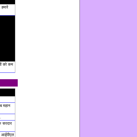
े हमारे
ों को कम
ब महान
.
कि सरदार
हम आईपीएल