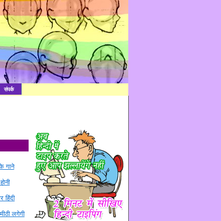
संपर्क
े गाने
 होनी
र हिंदी
मीठी लगेगी