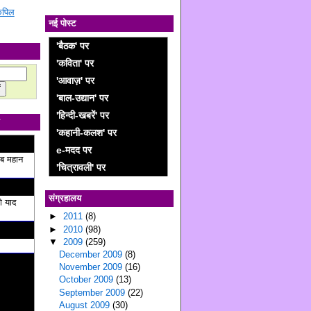
 कपिल
नई पोस्ट
'बैठक' पर
'कविता' पर
'आवाज़' पर
'बाल-उद्यान' पर
'हिन्दी-खबरें' पर
'कहानी-कलश' पर
e-मदद पर
ब महान
'चित्रावली' पर
संग्रहालय
ो याद
►
2011
(8)
►
2010
(98)
▼
2009
(259)
December 2009
(8)
November 2009
(16)
October 2009
(13)
September 2009
(22)
August 2009
(30)