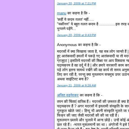
January 20, 2009 at 7:21 PM
manu
का कहना है कि -
'कहीं ये कदम ग़लत' नहीं.....
"यकीनन" ये बहुत ग़लत कदम है ..............इस तरह 
भुगतने पड़ेंगे...
January 20, 2009 at 9:43 PM
Anonymous का कहना है कि -
मदरसों में क्या सिखाया जाता है, यह सब लोग जानते हैं 
हुए आतंकवादी हमलों में पकड़े गए आतंकवादी या तो मदरसो
ग्रजुएट | इसलिये मदरसों की शिक्षा पर आप विशवास नही
पाठ्यक्रम है वह उर्दू में है | और हमारे सरकारी काम काज
पड़े लोग इतना सामर्थ रखेंगे की वह कार्य तो समय अनुसा
लिए कर रही है, परन्तु क्या मुस्लमान सचमुच उपर उठाना
अथवा साइंटिस्ट बना है?
January 21, 2009 at 9:28 AM
अजित वडनेरकर
का कहना है कि -
तपन की चिंताएं वाजिब हैं। मदरसों की ज़रूरत ही क्या 
पाठ्यक्रम हैं ? अगर मदरसों में इस्लामी संस्कृति के सा
गुरुकुल खोले जाएं। हिन्दू भी अपनी संस्कृति भूलते जा 
फिक्र की जाए जैसी मदरसों की की जा रही है।
मुसलमान छलावे और भुलावे में आना छोड़े। उन्हें को
छल रहे हैं। -भारत मुसलमानों का था। अंग्रेजों ने इसे हि