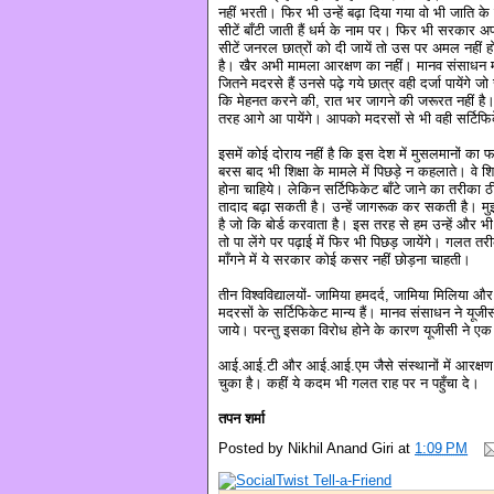
नहीं भरती। फिर भी उन्हें बढ़ा दिया गया वो भी जाति
सीटें बाँटी जाती हैं धर्म के नाम पर। फिर भी सरकार अ
सीटें जनरल छात्रों को दी जायें तो उस पर अमल नहीं 
है। खैर अभी मामला आरक्षण का नहीं। मानव संसाधन मंत
जितने मदरसे हैं उनसे पढ़े गये छात्र वही दर्जा पायेंगे ज
कि मेहनत करने की, रात भर जागने की जरूरत नहीं है।
तरह आगे आ पायेंगे। आपको मदरसों से भी वही सर्टिफ
इसमें कोई दोराय नहीं है कि इस देश में मुसलमानों क
बरस बाद भी शिक्षा के मामले में पिछड़े न कहलाते। वे शिक
होना चाहिये। लेकिन सर्टिफिकेट बाँटे जाने का तरीका ठ
तादाद बढ़ा सकती है। उन्हें जागरूक कर सकती है। मुझे
है जो कि बोर्ड करवाता है। इस तरह से हम उन्हें और भी 
तो पा लेंगे पर पढ़ाई में फिर भी पिछड़ जायेंगे। गलत त
माँगने में ये सरकार कोई कसर नहीं छोड़ना चाहती।
तीन विश्वविद्यालयों- जामिया हमदर्द, जामिया मिलिया और 
मदरसों के सर्टिफिकेट मान्य हैं। मानव संसाधन ने यूजीसी
जाये। परन्तु इसका विरोध होने के कारण यूजीसी ने एक 
आई.आई.टी और आई.आई.एम जैसे संस्थानों में आरक्षण दे 
चुका है। कहीं ये कदम भी गलत राह पर न पहुँचा दे।
तपन शर्मा
Posted by
Nikhil Anand Giri
at
1:09 PM