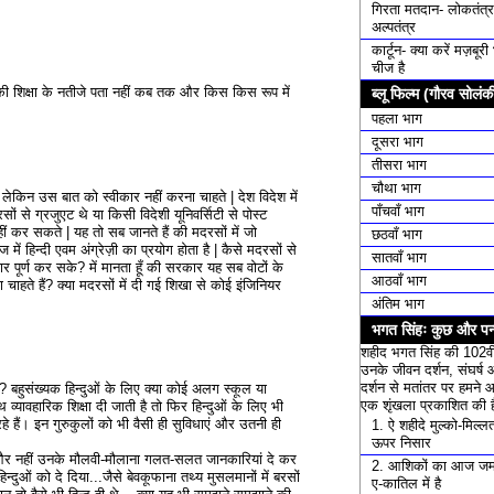
गिरता मतदान- लोकतंत्र
अल्पतंत्र
कार्टून- क्या करें मज़बूर
चीज है
की शिक्षा के नतीजे पता नहीं कब तक और किस किस रूप में
ब्लू फिल्म (गौरव सोलंक
पहला भाग
दूसरा भाग
तीसरा भाग
चौथा भाग
| लेकिन उस बात को स्वीकार नहीं करना चाहते | देश विदेश में
पाँचवाँ भाग
ं से ग्रजुएट थे या किसी विदेशी यूनिवर्सिटी से पोस्ट
ं कर सकते | यह तो सब जानते हैं की मदरसों में जो
छठवाँ भाग
 में हिन्दी एवम अंग्रेज़ी का प्रयोग होता है | कैसे मदरसों से
सातवाँ भाग
र पूर्ण कर सके? में मानता हूँ की सरकार यह सब वोटों के
आठवाँ भाग
 चाहते हैं? क्या मदरसों में दी गई शिखा से कोई इंजिनियर
अंतिम भाग
भगत सिंहः कुछ और पन्
शहीद भगत सिंह की 102वी
उनके जीवन दर्शन, संघर्ष 
दर्शन से मतांतर पर हमने 
है? बहुसंख्यक हिन्दुओं के लिए क्या कोई अलग स्कूल या
एक शृंखला प्रकाशित की ह
थ व्यावहारिक शिक्षा दी जाती है तो फिर हिन्दुओं के लिए भी
रहे हैं। इन गुरुकुलों को भी वैसी ही सुविधाएं और उतनी ही
1. ऐ शहीदे मुल्को-मिल्लत म
ऊपर निसार
ई और नहीं उनके मौलवी-मौलाना गलत-सलत जानकारियां दे कर
2. आशिकों का आज जम
न्दुओं को दे दिया...जैसे बेवकूफाना तथ्य मुसलमानों में बरसों
ए-कातिल में है