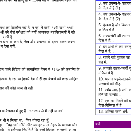
 तो वैसे भी हिन्दू ही थे....क्या यह भी समझने-समझाने की
3. क्या तमन्ना-ऐ- शहाद
के दिल में है (1)
4. क्या तमन्ना-ऐ- शहाद
के दिल में है (2)
5. देखना है ज़ोर कितना 
हाथ का खिलौना रही है. म.प्र. में कभी १०वी कभी ११वी,
कातिल में है...
 बोर्ड परीक्षाएं की गयीं आजकल महाविद्यालयों में बैठे
6. सरफरोशी की तमन्ना
 राखी है.
दिल में है...
ंता न होना तो कम है, नेता और अफसर तो इतना ग़लत करना
न देख पायें.
7. हम अभी से क्या बताएं 
दिल में है...
8. रहबरे राहे मुहब्बत र
राह में...
9. लज्ज़ते सहरा-नवर्दी दू
छ दिन पहले बिटिया को सामाजिक विषय में १८५७ की क्रान्ति के
मंजिल में है
ी दे रहा था |हमारे देश में ही हम बेगानों की तरह आख़िर
10. अब न अहले-वलवले 
अरमानों की भीड़
यासत की कोई चाल तो नही
11. खींच लाई है सभी क
होने की उम्मीद ....
12. एक मर मिटने की 
दिले-बिस्मिल में है
सितान में हुए हैं.. १८५७ वाले मैं नहीं जानतां...
13. अहिंसा परमो-धर्मः
 पर भी ये लिखा था.. फिर दोहरा रहा हूँ..
यादें
ो कहा... "महात्मा" गाँधी और जवाहर लाल नेहरू के अलावा और
सके.. ये शर्मनाक स्थिति है कि बच्चे तिलक, शास्त्री, लाला