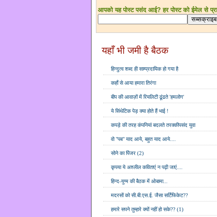
आपको यह पोस्ट पसंद आई? हर पोस्ट को ईमेल से प्राप्
यहाँ भी जमी है बैठक
हिन्दुत्व शब्द ही साम्प्रदायिक हो गया है
कहाँ से आया हमारा तिरंगा
बीप की आवाज़ों में रियलिटी ढूंढते 'हमलोग'
ये सिंथेटिक पेड़ क्या होते हैं भाई !
कपड़े की तरह कंपनियां बदलते तरक्कीपसंद युवा
वो "पब" याद आये, बहुत याद आये....
सोने का पिंजर (2)
कृपया ये अश्लील कविताएं न पढ़ी जाएं....
हिन्द-युग्म की बैठक में ओबामा...
मदरसों को सी.बी.एस.ई. जैसा सर्टिफिकेट??
हमारे सपने तुम्हारे क्यों नहीं हो सके?? (1)