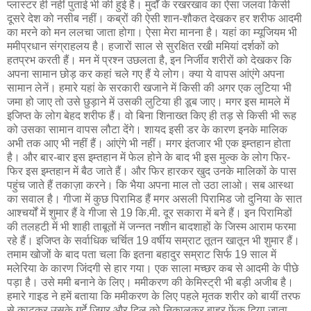
प्लास्टर ही नहीं पुताई भी की हुई है। मुर्दों के रखरखाव का ऐसा जलवा किसी
दूसरे देश को नसीब नहीं। कब्रों की ऐसी शान-शौकत देखकर हर शरीफ आदमी
का मरने को मन ललचा जाता होगा। ऐसा मेरा मानना है। यहां का म्यूजियम भी
ममीप्रधान संग्राहलय है। हजारों साल से सुरक्षित रखी ममियां दर्शकों को
हतप्रभ करती हैं। मन में प्रश्न उछलता है, इन निर्जीव शरीरों को देखकर कि
अपना सामान छोड़ कर कहां चले गए हैं ये लोग। क्या ये वापस आंएंगे अपना
सामान लेनें। हमारे यहां के सरकारी खजाने में किसी की अगर एक लुटिया भी
जमा हो जाए तो उसे छुड़ाने में उसकी लुटिया ही डूब जाए। मगर इस मामले में
इजिप्त के लोग बेहद शरीफ हैं। वो बिना शिनाख्त किए ही तड़ से किसी भी रूह
को उसका सामान वापस लौटा देंगे। शायद इसी डर के कारण इनके मालिक
अभी तक आए भी नहीं हैं। आंएंगे भी नहीं। मगर इंतजार भी एक इम्तहान होता
है। और बार-बार इस इम्तहान में फेल होने के बाद भी इस मुल्क के लोग फिर-
फिर इस इम्तहान में बैठ जाते हैं। और फिर हारकर खुद उनके मालिकों के पास
पहुंच जाते हैं तकाज़ा करने। कि भैया अपना माल तो उठा लाओ। सब आस्था
का सवाल है। गीजा में कुछ पिरामिड हैं मगर असली पिरामिड जो दुनिया के सात
आश्चर्यों में शुमार हैं वे गीजा से 19 कि.मी. दूर सकारा में बने हैं। इन पिरामिडों
की तलहटी में भी शाही ताबूतों में जन्नत नशीन बादशाहों के जिस्म आराम फरमा
रहे हैं। इजिप्त के सर्वाधिक चर्चित 19 वर्षीय सम्राट तूतन खातून भी शुमार हैं।
तमाम खोजों के बाद पता चला कि इतना बहादुर सम्राट सिर्फ 19 साल में
मलेरिया के कारण जिंदगी से हार गया। एक साला मच्छर कब से आदमी के पीछे
पड़ा है। उसे ममी बनाने के लिए। ममीकरण की केमिस्ट्री भी बड़ी अजीब है।
हमारे गाइड ने हमें बताया कि ममीकरण के लिए पहले मृतक शरीर को बायीं तरफ
से काटकर उसके गुर्दे,जिगर और दिल को निकालकर बाहर फेंक दिया जाता