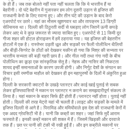
के ही हैं। जब तक बोलते नहीं पता नहीं चलता कि कि ये भारतीय हैं या
बेहरीनी। दो घंटे बेहरीन में गुजारकर हम लोग दूसरी उड़ान से इजिप्त की
राजधानी केरो के लिए रवाना हुए। और तीन घंटे की उड़ान के बाद केरो
एअरपोर्ट पर उतरे। यहां का मौसम खुशगवार था और तापक्रम 13 डिग्री
सेल्सियस था। दिल्ली की ठिठुरती सर्दी से घबड़ाए लोग जितनें ऊनी कपड़े
लेकर आए थे वे कुछ जरूरत से ज्यादा साबित हुए। एअरपोर्ट से 11 किमी दूर
गीजा शहर की होटल होराइजन में हमें ठहराया गया। यह इजिप्त की बेहतरीन
होटलों में एक है। रास्तेभर उड़ती धूल और सड़कों पर फैली पोलीथिन थैलियों
और बीड़ी-सिगरेट के ठोंठों को देखकर यकीन हो गया कि मिश्र की सभ्यता पर
भारतीय सभ्यता की बड़ी गहरी छाप है। और नील नदी तथा गंगा नदी के बीच
पोलीथिन का कूड़ा एक सांस्कृतिक सेतु है। नेहरू और नासिर की निकटता
शायद इन्हीं समानताओं के कारण उपजी होगी। और निर्गुट देशों के संगठन का
विचार इसी रमणीक माहौल को देखकर ही इन महापुरुषों के दिलों में अंकुरित हुआ
होगा।
दिल्ली के सरकारी क्वाटरों के उखड़े प्लास्टर और काई खाई पुताई से सबक
लेकर इजिप्तवासियों ने मकान पर प्लास्टर न कराने का समझदारीपूर्ण संकल्प ले
लिया है। यहां मकान के बाहर सिर्फ ईंटें होती हैं।प्लास्टर नहीं होता। पुताई नहीं
होती। दिल्ली की तरह मेट्रो यहां भी चलती है।लाइट और सड़कों के मामले में
इजिप्त दिल्ली से आगे है। पिरामिड और ममियोंवाले इस देश की राजधानी केरों में
एक अदद ग्रेवसिटी भी है। यानी कि कब्रों का शहर। जहां सिर्फ मुर्दे आराम
फरमाते हैं। इनकी कब्रें मकान की शक्ल में हैं। जिसमें खिड़की और दरवाजे
तक हैं। छत पर पानी की टंकी भी रखी हुईं हैं। और इन कब्रीले मकानों पर