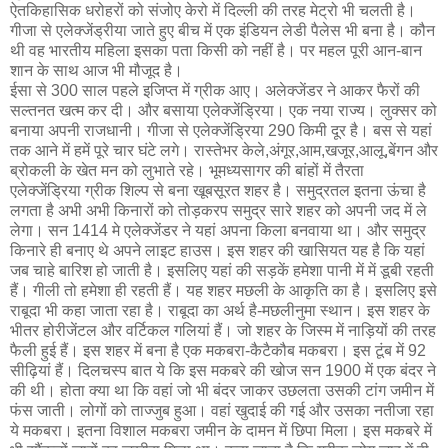
ऐतकिहासिक धरोहरों को संजोए केरो में दिल्ली की तरह मेट्रो भी चलती है।
गीजा से एलेक्जेंड्रीया जाते हुए बीच में एक इंडियन लेडी पैलेस भी बना है। कौन
थी वह भारतीय महिला इसका पता किसी को नहीं है। पर महल पूरी आन-बान
शान के साथ आज भी मौजूद है।
ईसा से 300 साल पहले इजिप्त में ग्रीक आए। अलेक्जेंडर ने आकर फैरों की
सल्तनत खत्म कर दी। और बसाया एलेक्जेंड्रिया। एक नया राज्य। लुक्सर को
बनाया अपनी राजधानी। गीजा से एलेक्जेंड्रिया 290 किमी दूर है। बस से यहां
तक आने में हमें पूरे चार घंटे लगे। रास्तेभर केले,अंगूर,आम,खजूर,आलू,बेंगन और
ब्रोकली के खेत मन को लुभाते रहे। भूमध्यसागर की बांहों में तैरता
एलेक्जेंड्रिया ग्रीक शिल्प से बना खूबसूरत शहर है। समुद्रतल इतना ऊंचा है
लगता है अभी अभी किनारों को तोड़करप समुद्र सारे शहर को अपनी जद में ले
लेगा। सन 1414 मे एलेक्जेंडर ने यहां अपना किला बनवाया था। और समुद्र
किनारे ही बनाए थे अपने लाइट हाउस। इस शहर की खासियत यह है कि यहां
जब चाहे बारिश हो जाती है। इसलिए यहां की सड़कें हमेशा पानी में में डूबी रहती
हैं। गीली तो हमेशा ही रहती हैं। यह शहर मछली के आकृति का है। इसलिए इसे
राबूदा भी कहा जाता रहा है। राबूदा का अर्थ है-मछलीनुमा स्थान। इस शहर के
भीतर होरीजेंटल और वर्टिकल गलियां हैं। जो शहर के जिस्म में नाड़ियों की तरह
फैली हुई हैं। इस शहर में बना है एक मकबरा-कैटैकौब मकबरा। इस टूंब में 92
सीढ़ियां हैं। दिलचस्प बात ये कि इस मकबरे की खोज सन 1900 में एक बंदर ने
की थी। होता क्या था कि वहां जो भी बंदर जाकर उछलता उसकी टांग जमीन में
फंस जाती। लोगों को ताज्जुब हुआ। वहां खुदाई की गई और उसका नतीजा रहा
ये मकबरा। इतना विशाल मकबरा जमीन के दामन में छिपा मिला। इस मकबरे में