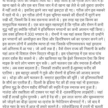
भी सौंकड़ों जारों का जखीरा मिला था। कहा जाता है कि ग्रीक लोग जार में ही
खाना खाते थे और एक बार जिस जार में वो खाना खा लेते थे उसे दुबारा उपयोग
में नहीं लाते थे। इसलिए इतने जार यहां इकट्ठा हो गए। ग्रीक लोग इस मकबरे
में रहते भी थे। इन ग्रीक लोगों ने इस भूमिगत मकबरे की दीवारों में सुरंगें बना
रखी थीं, जिसमें कि वे शव दफनाया करते थे। इस तरह यह एक किस्म का
सामुदायिक मकबरा है। एक बात बहुत महत्वपूर्ण है कि ग्रीक और रोमन में कभी
युद्ध नहीं हुए क्योंकि ग्रीकों ने इजिप्शियन भगवानों का कभी अपमान नहीं किया।
उस वक्त इजिप्त में 300 भगवान थे। रोमनों ने जब यहां कब्जा किया तो उन्होंने
इन भगवानों को अस्वीकृत कर दिया और क्रिश्चियन धर्म का प्रचार करने लगे।
इस कारण लोगों में असंतोष व्याप्त हो गया जिसके परिणामस्वरूप यहां इस्लाम
धर्म अस्तित्त्व में आ गया। जो अभी तक है। वैसे रोमन राज्य की निशानी के बतौर
यहां आज भी विशाल रोमन थिएटर मौजूद है। इस प्रेक्षाग्रह में एक साथ पांच
हजार दर्शक बैठ सकते थे। और खासियत यह कि ईको सिस्सटम ऐसा कि बिना
माइक के सारे लोग भाषण सुन सकें। आगे चलकर एक और स्मारक है-मौंबनी
स्तंभ। अब वक्त बदलता है। जिसकी ताकीद करती है-मुहम्मद फरीद की
प्रतिमा। इस बहादुर आदमी ने तुर्क और रोमनों से इजिप्त को आजाद कराया
था। थोड़ा और आगे चलकर है- सम्राट इब्राहिम की मूर्ति। जो इजिप्तवासियों
के शौर्य का प्रतीक हैं। दिल्ली के इंडिया गेट की ही तरह यहां भी इजराय़ल-
इजिप्त युद्ध के दौरान शहीद सैनिकों की स्मृति में एक स्मारक बना हुआ है।
नालंदा और तक्षशिला की टक्कर पर यहां भी है -एलक्जैंड्रिया लाइब्रेरी। जहां
रखीं हैं लाखों दुर्लभ पुस्तकें। आगे है रेड सी। इस लाल सागर और भूमध्यसागर
को जोड़ने का बीड़ा उठाया था-फ्रांस के नेपोलियन बोनापार्ट नें। जो बाद में
स्वेज नहर के रूप में आज भी हमारे सामने है। एलेक्जेंड्रिया में ट्रामें भी चलती