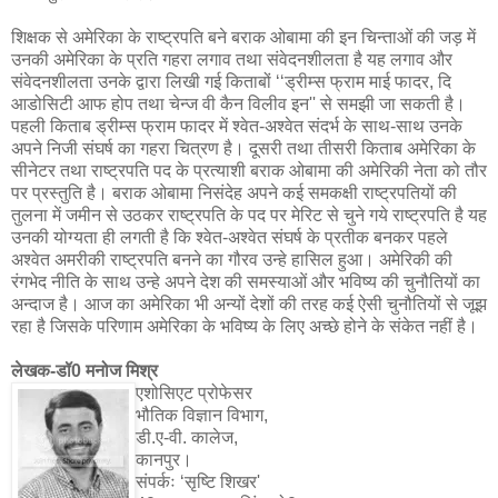
शिक्षक से अमेरिका के राष्‍ट्रपति बने बराक ओबामा की इन चिन्‍ताओं की जड़ में
उनकी अमेरिका के प्रति गहरा लगाव तथा संवेदनशीलता है यह लगाव और
संवेदनशीलता उनके द्वारा लिखी गई किताबों ‘‘ड्रीम्‍स फ्राम माई फादर, दि
आडोसिटी आफ होप तथा चेन्‍ज वी कैन विलीव इन'' से समझी जा सकती है।
पहली किताब ड्रीम्‍स फ्राम फादर में श्‍वेत-अश्‍वेत संदर्भ के साथ-साथ उनके
अपने निजी संघर्ष का गहरा चित्रण है। दूसरी तथा तीसरी किताब अमेरिका के
सीनेटर तथा राष्‍ट्रपति पद के प्रत्‍याशी बराक ओबामा की अमेरिकी नेता को तौर
पर प्रस्‍तुति है। बराक ओबामा निसंदेह अपने कई समकक्षी राष्‍ट्रपतियों की
तुलना में जमीन से उठकर राष्‍ट्रपति के पद पर मेरिट से चुने गये राष्‍ट्रपति है यह
उनकी योग्‍यता ही लगती है कि श्‍वेत-अश्‍वेत संघर्ष के प्रतीक बनकर पहले
अश्‍वेत अमरीकी राष्‍ट्रपति बनने का गौरव उन्‍हे हासिल हुआ। अमेरिकी की
रंगभेद नीति के साथ उन्‍हे अपने देश की समस्‍याओं और भविष्‍य की चुनौतियों का
अन्‍दाज है। आज का अमेरिका भी अन्‍यों देशों की तरह कई ऐसी चुनौतियों से जूझ
रहा है जिसके परिणाम अमेरिका के भविष्‍य के लिए अच्‍छे होने के संकेत नहीं है।
लेखक-डॉ0 मनोज मिश्र
एशोसिएट प्रोफेसर
भौतिक विज्ञान विभाग,
डी.ए-वी. कालेज,
कानपुर।
संपर्कः ‘सृष्‍टि शिखर'