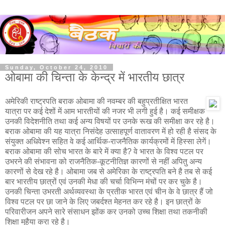
Sunday, October 24, 2010
ओबामा की चिन्‍ता के केन्‍द्र में भारतीय छात्र
अमेरिकी राष्‍ट्रपति बराक ओबामा की नवम्‍बर की बहुप्रतीक्षित भारत
यात्रा पर कई देशों में आम भारतीयों की नजर भी लगी हुई है। कई समीक्षक
उनकी विदेशनीति तथा कई अन्‍य विषयों पर उनके रूख की समीक्षा कर रहे है।
बराक ओबामा की यह यात्रा निसंदेह उत्‍साहपूर्ण वातावरण में हो रही है संसद के
संयुक्‍त अधिवेश्‍न सहित वे कई आर्थिक-राजनैतिक कार्यक्रमों में हिस्‍सा लेगें।
बराक ओबामा की सोच भारत के बारे में क्‍या है? वे भारत के विश्‍व पटल पर
उभरने की संभावना को राजनैतिक-कूटनीतिज्ञ कारणों से नहीं अपितु अन्‍य
कारणों से देख रहे है। ओबामा जब से अमेरिका के राष्‍ट्रपति बने है तब से कई
बार भारतीय छात्रों एवं उनकी मेधा की चर्चा विभिन्‍न मंचों पर कर चुके है।
उनकी चिन्‍ता उभरती अर्थव्‍यवस्‍था के प्रतीक भारत एवं चीन के वे छात्र हैं जो
विश्‍व पटल पर छा जाने के लिए जबर्दश्‍त मेहनत कर रहे है। इन छात्रों के
परिवारीजन अपने सारे संसाधन झोंक कर उनको उच्‍च शिक्षा तथा तकनीकी
शिक्षा मुहैया करा रहे है।