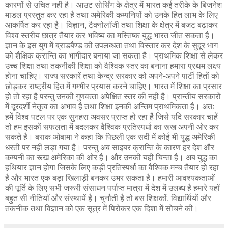
कारणों से उचित नही है। आउट सोर्सिंग के क्षेत्र में भारत कई तरीके के बिजनेश
माडल प्रस्‍तुत कर रहा है तथा अमेरिकी कम्‍पनियों को उनके हित लाभ के लिए
आकर्षित कर रहा है। विज्ञान, टैक्‍नोलॉजी तथा शिक्षा के क्षेत्र में बजट बढ़ाकर
विश्‍व स्‍तरीय छात्र तैयार कर भविष्‍य का मस्‍तिष्‍क युद्ध भारत जीत सकता है।
ज्ञान के इस युग में ब्राडबैण्‍ड की उपलब्‍धता तथा विस्‍तार कर देश के सुदूर भाग
को शैक्षिक क्रान्‍ति का भागीदार बनाया जा सकता है। प्राथमिक शिक्षा से लेकर
उच्‍च शिक्षा तथा तकनीकी शिक्षा को वैश्‍विक स्‍तर का बनाना हमारा प्रथम लक्ष्‍य
होना चाहिए। राज्‍य सरकारें तथा केन्‍द्र सरकार को अपने-अपने पार्टी हितों को
छोड़कर राष्‍ट्रीय हित में गम्‍भीर प्रयास करने चाहिए। भारत में शिक्षा का प्रसार
हो तो रहा है परन्‍तु उनकी गुणवत्‍ता अपेक्षित स्‍तर की नही है। प्रान्‍तीय सरकारों
में दूरदर्शी नेतृत्‍व का अभाव है तथा शिक्षा इनकी अन्‍तिम प्राथमिकता है। अतः
हमें विश्‍व पटल पर एक सुनहरा अवसर प्राप्‍त हो रहा है जिसे यदि सरकार चाहें
तो हम इसकों सफलता में बदलकर वैश्‍विक प्रतिस्‍पर्धा का रूख अपनी ओर कर
सकते है। बराक ओबामा ने कहा कि पिछली एक सदी में कोई भी युद्ध अमेरिकी
धरती पर नहीं लड़ा गया है। परन्‍तु अब साइबर क्रान्‍ति के कारण हर देश और
कम्‍पनी का रूख अमेरिका की ओर है। और उनकी यही चिन्‍ता है। अब युद्ध का
हथियार ज्ञान होगा जिसके लिए कड़ी प्रतिस्‍पर्धा का वैश्‍विक मन्‍च तैयार हो रहा
है और भारत एक बड़ा खिलाड़ी बनकर उभर सकता है। हमारी आवश्‍यकताओं
की पूर्ति के लिए सभी जरूरी संसाधन पर्याप्‍त मात्रा में देश में उलब्‍ध है हमारे यहॉ
बहुत सी नीतियॉ और संस्‍थायें है। चुनौती है तो बस शिक्षकों, विद्यार्थियों और
तकनीक तथा विज्ञान को एक सूत्र में पिरोकर एक दिशा में सोचने की।