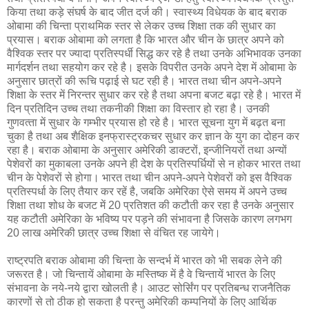
किया तथा कड़े संघर्ष के बाद जीत दर्ज की। स्‍वास्‍थ्‍य विधेयक के बाद बराक
ओबामा की चिन्‍ता प्राथमिक स्‍तर से लेकर उच्‍च शिक्षा तक की सुधार का
प्रयास। बराक ओबामा को लगता है कि भारत और चीन के छात्र अपने को
वैश्‍विक स्‍तर पर ज्‍यादा प्रतिस्‍पर्धी सिद्ध कर रहे है तथा उनके अभिभावक उनका
मार्गदर्शन तथा सहयोग कर रहे है। इसके विपरीत उनके अपने देश में ओबामा के
अनुसार छात्रों की रूचि पढ़ाई से घट रही है। भारत तथा चीन अपने-अपने
शिक्षा के स्‍तर में निरन्‍तर सुधार कर रहे है तथा अपना बजट बढ़ा रहे है। भारत में
दिन प्रतिदिन उच्‍च तथा तकनीकी शिक्षा का विस्‍तार हो रहा है। उनकी
गुणवत्‍ता में सुधार के गम्‍भीर प्रयास हो रहे है। भारत सूचना युग में बढ़त बना
चुका है तथा अब शैक्षिक इनफ्रास्‍ट्रकचर सुधार कर ज्ञान के युग का दोहन कर
रहा है। बराक ओबामा के अनुसार अमेरिकी डाक्‍टरों, इन्‍जीनियरों तथा अन्‍यों
पेशेवरों का मुकाबला उनके अपने ही देश के प्रतिस्‍पर्धियों से न होकर भारत तथा
चीन के पेशेवरों से होगा। भारत तथा चीन अपने-अपने पेशेवरों को इस वैश्‍विक
प्रतिस्‍पर्धा के लिए तैयार कर रहें है, जबकि अमेरिका ऐसे समय में अपने उच्‍च
शिक्षा तथा शोध के बजट में 20 प्रतिशत की कटौती कर रहा है उनके अनुसार
यह कटौती अमेरिका के भविष्‍य पर पड़ने की संभावना है जिसके कारण लगभग
20 लाख अमेरिकी छात्र उच्‍च शिक्षा से वंचित रह जायेगे।
राष्‍ट्रपति बराक ओबामा की चिन्‍ता के सन्‍दर्भ में भारत को भी सबक लेने की
जरूरत है। जो चिन्‍तायें ओबामा के मस्‍तिष्‍क में है वे चिन्‍तायें भारत के लिए
संभावना के नये-नये द्वारा खोलती है। आउट सोर्सिंग पर प्रतिबन्‍ध राजनैतिक
कारणों से तो ठीक हो सकता है परन्‍तु अमेरिकी कम्‍पनियों के लिए आर्थिक