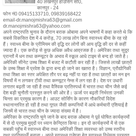
40 लखनपुर हाउसिंग सो0,
कानपुर - 24
फोन नं0 09415133710, 09839168422
email-dr.manojmishra63@gmail.com
dr.manojmishra63@yahoo.com
अपने राष्‍ट्रपति चुनाव के दौरान बराक ओबामा अपने भाषणों में कहा करते थे कि
सबसे विकसित देश में 4 करोड़, 70 लाख लोग बिना स्‍वास्‍थ्‍य बीमा के रह रहे
हैं। स्‍वाथ्‍य बीमा के प्रीमियम की वृद्धि दर लोगों की आय वृद्धि की दर से कहीं
ज्‍यादा है। एक करोड़ से कुछ अधिक अवैध आव्रजक है। अमेरिका तथा सुदूर
प्रान्‍तों में धन तथा कम्‍प्‍यूटर के अभाव में स्‍कूल आधे टाइम से बन्‍द हो जाते है।
अमेरिकी सीनेट उच्‍च शिक्षा में बजट में कटौती कर रही है। जिससे लाखों छात्रों
के उच्‍च शिक्षा में प्रवेश के द्वारा बन्‍द हो जाने का खतरा है। विज्ञान, प्रौद्योगिकी
तथा शिक्षा का स्‍तर अपेक्षित तौर पर बढ़ नहीं पा रहा है तथा छात्रों का मन इन
विषयों में न लगकर टीवी तथा कम्‍प्‍यूटर गेम्‍स में लग रहा है। देश पर उधारी
लगातर बढ़ती जा रही है तथा वैश्‍विक प्रतिस्‍पर्धा में भारत तथा चीन जैसे कई
देश बड़ी चुनौती प्रस्‍तुत करने की ओर है। ऊर्जा पर बढ़ती निर्भरता उनकी
चिन्‍ता का प्रमुख कारण है। आउट सोर्सिंग के कारण नौकरियॉ विदेश
स्‍थानान्‍तरित हो रही है तथा गूगल जैसी कम्‍पनियों में आधे कर्मचारी एशियाई है
जिनमें से भारत तथा चीन के ज्‍यादा संख्‍या में है।
अमेरिका के राष्‍ट्रपति चुने जाने के बाद बराक ओबामा ने पूर्व घोषित कार्यक्रमोंं
में से दो प्रमुख मुद्‌दों पर ध्‍यान केन्‍द्रित किया। इन दो कार्यक्रमों में से एक
सबकी पहुॅच में स्‍वास्‍थ्‍य बीमा तथा अमेरिकी शिक्षा व्‍यवस्‍था को उच्‍च स्‍तरीय
तथा प्रतिस्‍पर्धी बनाना। अपने स्‍वास्‍थ्‍य एजेण्‍डा हेतु स्‍वास्‍थ्‍य विधेयक प्रस्‍तुत