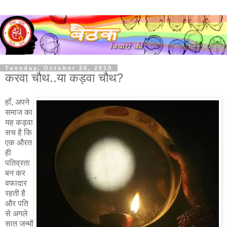
Tuesday, October 26, 2010
करवा चौथ..या कड़वा चौथ?
हाँ, अपने
समाज का
यह कड़वा
सच है कि
एक औरत
ही
पतिव्रता
बन कर
वफादार
रहती है
और पति
से अगले
सात जन्मों