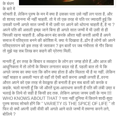
के बंधन
के बारे में
सोचती है. लेकिन पुरुष के मन में क्या है उसका पता उसे नहीं लग पाता है. और
वो शायद जानना भी नहीं चाहती. तो ये तो एक तरह से पति पर ज्यादती हुई कि
उसकी पत्नी अगले सात जन्मों में भी उसी पर अपने को थोपना चाहती है, है ना ?
अपने पति की असली इच्छा जाने बिना ही अगले सात जन्मों में भी उसी से ही
चिपकी रहना चाहती है. आँख-कान बंद करके औरत यही करती आयी है अपने
समाज में पतिव्रता बनने की कोशिश में. क्या ये दिखावा है..ढोंग है लोगों को अपने
पतिव्रतापन को इस तरह से जताकर ? इन बातों पर जब गंभीरता से गौर किया
तो मुझे यह सब लिख कर कहने की प्रेरणा मिली.
मानती हूँ, हर तरह के बिचार व व्यवहार के लोग हर जगह होते हैं..और आज की
आधुनिकता में तो लोगों के बिचार लगातार बदल रहे हैं. पहली बात तो ये कि
अगले जनम का क्या पता कि कौन क्या होता है और मिलता भी है या नहीं. लेकिन
जहाँ चाहत व असली प्यार हो वहाँ तो ऐसी बातें करना अच्छी लगती हैं..वरना
औरत अपने को एक तरह से वेवकूफ ही बनाती है इन सब बातों को करके व
कहके. चलो मानती हूँ कि जो औरतें पूजा-आराधना करती हैं पति की लंबी उम्र व
भलाई के लिये वो सही है किसी हद तक. लेकिन अगला जनम उसी के नाम !!!!
WHO KNOWS ABOUT THAT ? पता नहीं दुनिया में कितने शादी-शुदा
पुरुष शायद सोचते होंगे कि '' VARIETY IS THE SPICE OF LIFE '' तो
फिर वो क्यों अपनी उसी वीवी की अगले आने वाले जन्मों में तमन्ना करने लगे,
बोलिये ?