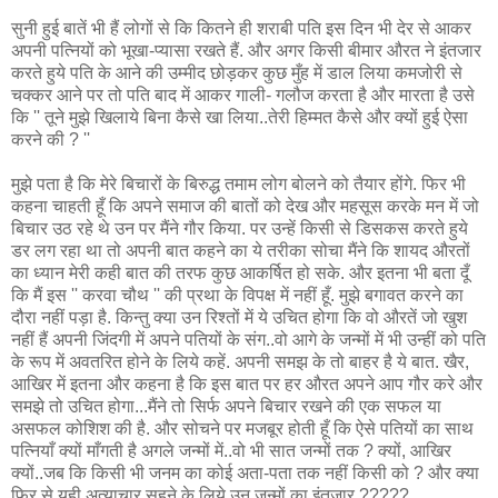
सुनी हुई बातें भी हैं लोगों से कि कितने ही शराबी पति इस दिन भी देर से आकर
अपनी पत्नियों को भूखा-प्यासा रखते हैं. और अगर किसी बीमार औरत ने इंतजार
करते हुये पति के आने की उम्मीद छोड़कर कुछ मुँह में डाल लिया कमजोरी से
चक्कर आने पर तो पति बाद में आकर गाली- गलौज करता है और मारता है उसे
कि '' तूने मुझे खिलाये बिना कैसे खा लिया..तेरी हिम्मत कैसे और क्यों हुई ऐसा
करने की ? ''
मुझे पता है कि मेरे बिचारों के बिरुद्ध तमाम लोग बोलने को तैयार होंगे. फिर भी
कहना चाहती हूँ कि अपने समाज की बातों को देख और महसूस करके मन में जो
बिचार उठ रहे थे उन पर मैंने गौर किया. पर उन्हें किसी से डिसकस करते हुये
डर लग रहा था तो अपनी बात कहने का ये तरीका सोचा मैंने कि शायद औरतों
का ध्यान मेरी कही बात की तरफ कुछ आकर्षित हो सके. और इतना भी बता दूँ
कि मैं इस '' करवा चौथ '' की प्रथा के विपक्ष में नहीं हूँ. मुझे बगावत करने का
दौरा नहीं पड़ा है. किन्तु क्या उन रिश्तों में ये उचित होगा कि वो औरतें जो खुश
नहीं हैं अपनी जिंदगी में अपने पतियों के संग..वो आगे के जन्मों में भी उन्हीं को पति
के रूप में अवतरित होने के लिये कहें. अपनी समझ के तो बाहर है ये बात. खैर,
आखिर में इतना और कहना है कि इस बात पर हर औरत अपने आप गौर करे और
समझे तो उचित होगा...मैंने तो सिर्फ अपने बिचार रखने की एक सफल या
असफल कोशिश की है. और सोचने पर मजबूर होती हूँ कि ऐसे पतियों का साथ
पत्नियाँ क्यों माँगती है अगले जन्मों में..वो भी सात जन्मों तक ? क्यों, आखिर
क्यों..जब कि किसी भी जनम का कोई अता-पता तक नहीं किसी को ? और क्या
फिर से यही अत्याचार सहने के लिये उन जन्मों का इंतजार ?????