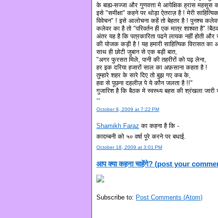
के बाह्य-सज्जा और गुणवत्ता मे आपेक्षिक ह्रास महसूस कर 
इसे "समीक्षा" कहने पर थोड़ा ऐतराज़ है ! मेरी साहित
विवेचन" ! इसे आलोचना कहें तो बेहतर है ! पुनश्च कले
कलेवर का है तो "परिवर्तन ही एक मात्र शाश्वत है" !बैठ
अंतर यह है कि पत्रकारिता पढने लायक नहीं होती और सा
की योजक कड़ी है ! यह हमारी साहित्यिक विरासत का अ
साथ ही छोटी जुबान से एक बड़ी बात,
"अगर फुरसत मिले, पानी की तहरीरों को पढ़ लेना,
हर इक दरिया हजारों साल का अफ़साना कहता है !
तुम्हारे शहर के सारे दिए तो बुझ गए कब के,
हवा से पूछना दहलीज़ पे ये कौन जलता है !!"
गुजारिश है कि बैठक मे स्वस्थ्य बहस की श्रंखला जारी र
--
October 9, 2009 at 7:22 PM
Shamikh Faraz
का कहना है कि -
कादम्बनी को ५० वर्षा पूरे करने पर बधाई.
October 18, 2009 at 3:01 PM
आप क्या कहना चाहेंगे? (post your comme
Subscribe to:
Post Comments (Atom)