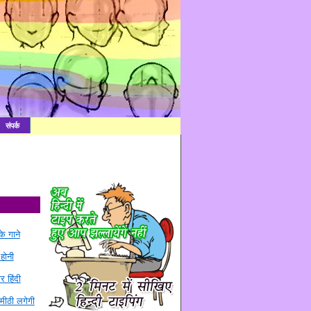
संपर्क
े गाने
 होनी
र हिंदी
मीठी लगेगी