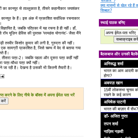
'सरकार' ?
क्या मासूमों से खेल रहे हैं
ारों का कानपुर से ताल्लुकात है, तीसरे कहानीकार जयशंकर
सिब्बल?
 2 कानपुर के हैं। इस अंक में प्रकाशित सर्वाधिक रचनाकार
स्थाई पाठक बनिए
ै।
ञापित है, जबकि पत्रिका में यह रचना है ही नहीं। हाँ,
 रॉय यूज़िन डेविस की पुस्तक 'परमहंस योगानंद'- जैसा मैंने
बड़ी तस्वीर किशोर कुमार की लगी है, गुरुदत्त की नहीं।
एक सामग्री प्रकाशित है, जिसे स्त्म्भ में वेद से बताया गया
ते हैं।
बैठकबाज और उनकी बैठकें
र-1, तीसरा पत्र-2। जबकि पहला और दूसरा पत्र कहीं नहीं
 पत्र-चौथा पत्र क्यों नहीं।
अनिरूद्ध शर्मा
करने जा रही है। देखना है उसकी भी कितनी तैयारी है।
भारत का आम आदमी क
होगा?
अबयज़ खान
15वीं लोकसभा चुनाव क
रखने के कई कारण
त करने के लिए नीचे के बॉक्स में अपना ईमेल पता भरें
अभिषेक पाटनी
भारत की बाज़ार में सेंध?
डॉ॰ अजित गुप्ता
तपन शर्मा
नाज़िम नक़वी