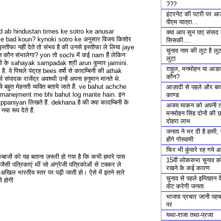
???
इंटरनेट की पटरी पर आ
पीएम यात्रा...
d ab hindustan times ke sotro ke anusar
क्या आप सुन पाए संसद म
ke bad koun? kynoki sotro ke अनुसार विजय किशोर
सिसकी....
इस्तीफा नहीं देते तो संभव है की उनसे इस्तीफा ले लिया jaye
चुनाव नाम की लूट है लु
ान कौन संभालेगा? yon तो sochi में कई nam हैं लेकिन
लुटा
नी के sahayak sampadak श्री arun कुमार jaimini.
राहुल, मनमोहन या आडवा
है. वे पिचले पंद्रह bees वर्षो से कादम्बिनी की athak
कौन?
व संपादक राजेंद्र अवश्थी उन्हें अपना हनुमान मानते थे.
े बहुत मेहनती व्यक्ति बताये जाते हैं. ve bahut achche
आज़ादी से पहले और बाद
ha manejment me bhi bahut log mante hain. इन
काण्ड
it tippaniyan लिखते हैं. dekhana है की क्या कादम्बिनी के
अजय माकन को अपनी 
ा रूप देते हैं.
मनमोहन सिंह दोनों की छ
दोहरा लाभ
जनता ने भर दी है हामी
होंगे गोस्वामी
फिर भी कुंवारे रह गये 
कबाजों को यह बताना ज़रूरी हो गया है कि कभी हमारे पास
15वीं लोकसभा चुनाव क
 जैसी पत्रिकाएं थीं जो अंग्रेजी पत्रिकोओं से टक्कर ले
रखने के कई कारण
खिल भारतीय स्तर पर पढ़ी जाती हो। ऐसे में इतने सारे
चुनाव से पहले इम्तिहान दे
ी होगी
वोट करेगी जनता
भाजपा प्रचार जानी पह
पर
यथा-राजा तथा-प्रजा