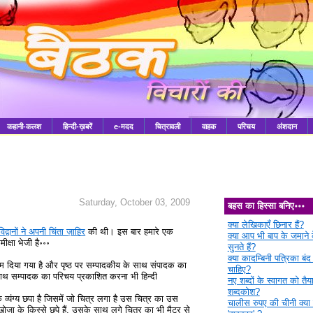
कहानी-कलश
हिन्दी-ख़बरें
e-मदद
चित्रावली
वाहक
परिचय
अंशदान
Saturday, October 03, 2009
बहस का हिस्सा बनिए॰॰॰
क्या लेखिकाएँ छिनार हैं?
िद्वानों ने अपनी चिंता ज़ाहिर
की थी। इस बार हमारे एक
क्या आप भी बाप के जमाने क
ीक्षा भेजी है॰॰॰
सुनते हैं?
क्या कादम्बिनी पत्रिका बंद
ाम दिया गया है और पृष्ठ पर सम्पादकीय के साथ संपादक का
चाहिए?
साथ सम्पादक का परिचय प्रकाशित करना भी हिन्दी
नए शब्दों के स्वागत को तैया
शब्दकोश?
एक व्यंग्य छपा है जिसमें जो चित्र लगा है उस चित्र का उस
चालीस रुपए की चीनी क्या 
े खोजा के किस्से छपे हैं, उसके साथ लगे चित्र का भी मैटर से