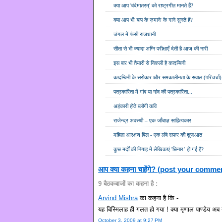
क्या आप 'वंदेमातरम्' को राष्ट्रगीत मानते हैं?
क्या आप भी 'बाप के ज़माने' के गाने सुनते हैं?
जंगल में फंसी राजधानी
सीता से भी ज्यादा अग्नि परीक्षाएँ देती है आज की नारी
इस बार भी तैयारी से निकली है कादम्बिनी
कादम्बिनी के सरोकार और समकालीनता के सवाल (परिचर्चा)
पत्रकारिता में गांव या गांव की पत्रकारिता...
अहंकारी होते ब्लॉगी कवि
राजेन्द्र अवस्थी – एक जाँबाज़ साहित्यकार
महिला आरक्षण बिल - एक लंबे सफर की शुरूआत
कुछ मर्दों की निगाह में लेखिकाएं 'छिनार’ हो गई हैं?
आप क्या कहना चाहेंगे? (post your comme
9 बैठकबाजों का कहना है :
Arvind Mishra
का कहना है कि -
यह बिस्मिलाह ही गलत हो गया ! क्या मृणाल पाण्डेय अब नही
October 3, 2009 at 9:27 PM