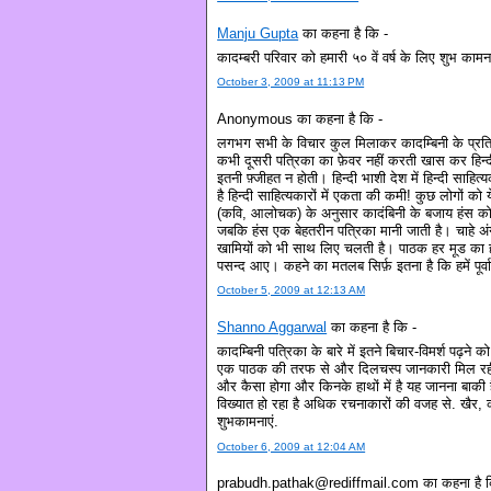
Manju Gupta
का कहना है कि -
कादम्बरी परिवार को हमारी ५० वें वर्ष के लिए शुभ कामना
October 3, 2009 at 11:13 PM
Anonymous का कहना है कि -
लगभग सभी के विचार कुल मिलाकर कादम्बिनी के प्रति 
कभी दूसरी पत्रिका का फ़ेवर नहीं करती खास कर हिन्दी
इतनी फ़्जीहत न होती। हिन्दी भाशी देश में हिन्दी साहित्य
है हिन्दी साहित्यकारों में एकता की कमी! कुछ लोगों क
(कवि, आलोचक) के अनुसार कादंबिनी के बजाय हंस को 
जबकि हंस एक बेहतरीन पत्रिका मानी जाती है। चाहे अंग्
खामियों को भी साथ लिए चलती है। पाठक हर मूड का हो
पसन्द आए। कहने का मतलब सिर्फ़ इतना है कि हमें पूर्
October 5, 2009 at 12:13 AM
Shanno Aggarwal
का कहना है कि -
कादम्बिनी पत्रिका के बारे में इतने बिचार-विमर्श पढ़न
एक पाठक की तरफ से और दिलचस्प जानकारी मिल रही है
और कैसा होगा और किनके हाथों में है यह जानना बाकी
विख्यात हो रहा है अधिक रचनाकारों की वजह से. खैर, क
शुभकामनाएं.
October 6, 2009 at 12:04 AM
prabudh.pathak@rediffmail.com का कहना है क