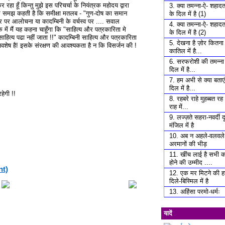
रहा हूँ किन्तु मुझे इस परिचर्चा के नियंत्रक महोदय द्वारा
3. क्या तमन्ना-ऐ- शहाद
्यिक समझ कहती है कि समीक्षा मतलब - "गुण-दोष का समान
के दिल में है (1)
वर पर आलोचना या कादम्बिनी के वर्चस्व पर .... सवाल
4. क्या तमन्ना-ऐ- शहाद
क में मैं यह कहना चाहूँगा कि "साहित्य और पत्रकारिता मे
के दिल में है (2)
हित्य पढा नहीं जाता !!" कादम्बिनी साहित्य और पत्रकारिता
5. देखना है ज़ोर कितना 
वशेष है! इसके संरक्षण की आवश्यकता है न कि विसर्जन की !
कातिल में है...
6. सरफरोशी की तमन्ना
दिल में है...
7. हम अभी से क्या बताएं 
दिल में है...
हेगी !!
8. रहबरे राहे मुहब्बत र
राह में...
9. लज्ज़ते सहरा-नवर्दी दू
मंजिल में है
10. अब न अहले-वलवले 
अरमानों की भीड़
11. खींच लाई है सभी क
होने की उम्मीद ....
nt)
12. एक मर मिटने की 
दिले-बिस्मिल में है
13. अहिंसा परमो-धर्मः
यादें