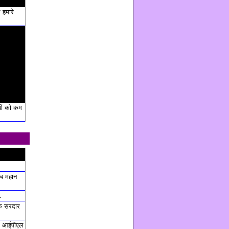
े हमारे
ों को कम
ब महान
.
कि सरदार
हम आईपीएल