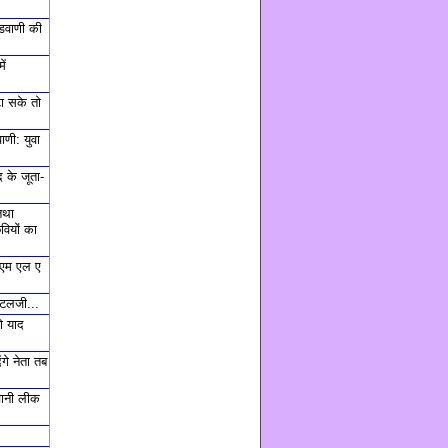
डवाणी की
ें
टा सके तो
णी: युवा
 के जूता-
तथा
वियों का
, एम एल ए
अटलजी...
ो याद
ंगे नेता तब
चानी लीक