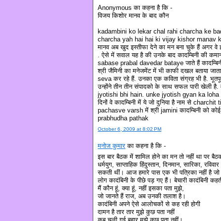
Anonymous का कहना है कि -
विजय किशोर मानव के बाद कौन
kadambini ko lekar chal rahi charcha ke ba
charcha yah hai hai ki vijay kishor manav 
मानव अब खुद इस्तीफा देने का मन बना चुके हैं अगर वे 
. ऐसे में सवाल यह है की उनके बाद कादम्बिनी की कम
sabase prabal davedar bataye जाते हैं कादम्बि
श्री जैमिनी का मनेजमेंट में भी काफी दखल बताया जाता 
seva कर रहे हैं. उनका एक कविता संग्रह भी है. भूतपूर्
उन्होंने तीन तीन संपादको के साथ सफल पारी खेली है. व
jyotishi bhi hain. unke jyotish gyan ka lo
दिनों वे कादम्बिनी में ये जो दुनिया है नाम से charch
pachasve varsh में श्री jamini कादम्बिनी को कोई नय
prabhudha pathak
October 6, 2009 at 8:02 PM
मनोज कुमार
का कहना है कि -
इस बार बैठक में शामिल होने का मन तो नहीं था पर बैठ
धर्मयुग, साप्ताहिक हिंदुस्तान, दिनमान, सारिका, रविवार
सकती थीं। आज हमारे पास एक भी पत्रिका नहीं है जो अ
लोग कादंबिनी के पीछे पड़ गए हैं। बेचारी कादंबिनी कहत
मैं कौन हूं, क्या हूं, नहीं इसका पता मुझे,
जो जानते हैं राज, अब उनकी तलाश है।
कादंबिनी अपने ऐसे आलोचकों से कह रही होगी
दामन है तार तार मुझे कुछ पता नहीं
कब चली गई बहार मुझे कुछ पता नहीं।