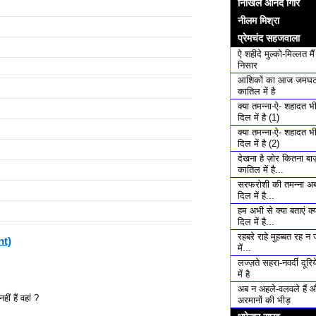
निखिल आनंद गिरि
नीलम मिश्रा
प्रेमचंद सहजवाला
ऐ शहीदे मुल्को-मिल्लत मै
निसार
आशिकों का आज जमघट
कातिल में है
क्या तमन्ना-ऐ- शहादत भ
दिल में है (1)
क्या तमन्ना-ऐ- शहादत भ
दिल में है (2)
देखना है ज़ोर कितना बाज़
कातिल में है...
सरफरोशी की तमन्ना अब
दिल में है...
हम अभी से क्या बताएं क्य
दिल में है...
रहबरे राहे मुहब्बत रह न 
nt)
में...
लज्ज़ते सहरा-नवर्दी दूरि
में है
अब न अहले-वलवले हैं 
ं हैं वहां ?
अरमानों की भीड़