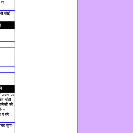
 या
ी भी कोई
ी
ने
ं जयंती पर
और गाँधी-
आलेखों की
ै॰॰॰
ैं तेरे
घट कूच-