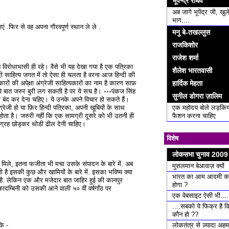
भूपेन्द्र राघव
अब जागे भूपेंद्र जी, खुल
भाग....
एं .फिर से वह अपना गौरवपूर्ण स्थान ले ले .
मनु बे-तखल्लुस
राजकिशोर
राजेश शर्मा
विरोधाभासी ही रहे। वैसे भी यह देखा गया है एक पत्रिका
शैलेश भारतवासी
 साहित्य जगत में तो ऐसा ही चलता है वरना आज हिन्दी की
कारों की अपे्क्षा अंग्रेजी साहित्यकारों का नाम है कारण साफ़
हार्दिक मेहता
ो ये बात जरुर बुरी लग सकती है पर ये सच है। ॰॰॰पंकज सिंह
सुनील डोगरा ज़ालिम
बंद कर देना चहिए। ये उनके अपने विचार हो सकते हैं।
रेजी हो या फ़िर हिन्दी पत्रिका, अपनी खूबियों के साथ
एक महोदय बोले लड़किय
ता है। जरुरी नहीं कि एक सामग्री दूसरे को भी उतनी ही
फैशन करना चाहिए
वाग्रह छोड्कर थोडी ढील देनी चाहिए।
विशेष
लोकसभा चुनाव 2009
े को मिले, इतना फजीता भी मचा उसके संपादन के बारे में. अब
मुसलमान बेआवाज़ क्यों
 इसकी कुछ और खामियों के बारे में. इसका भविष्य क्या
भारत का आम आदमी क
 है. लेकिन एक और मजेदार बात जाहिर हुई की कानपुर
होगा ?
ादम्बिनी को उसकी आने वाली ५० वीं वर्षगाँठ पर
एक वेबसाइट ऐसी भी....
....सबको ये फिक्र है 
कौन हो ??
लोकतंत्र से ज़्यादा अ
ि -