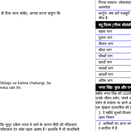
गिरता मतदान- लोकतंत्र
अल्पतंत्र
कार्टून- क्या करें मज़बूर
र ही दिया जाना चाहिए, आगाह करना चाहूंगा कि
चीज है
ब्लू फिल्म (गौरव सोलंक
पहला भाग
दूसरा भाग
तीसरा भाग
चौथा भाग
पाँचवाँ भाग
छठवाँ भाग
सातवाँ भाग
आठवाँ भाग
अंतिम भाग
thkbajo se kahna chahungi, be
भगत सिंहः कुछ और पन्
ika rahi thi.
शहीद भगत सिंह की 102वी
उनके जीवन दर्शन, संघर्ष 
दर्शन से मतांतर पर हमने 
एक शृंखला प्रकाशित की ह
1. ऐ शहीदे मुल्को-मिल्लत म
ऊपर निसार
2. आशिकों का आज जम
लांकि सुदूर दक्षिण भारत मे रहने के कारण हिंदी की पत्रिकाएं
ए-कातिल में है
त्रिकाएं देर सबेर पढता अवश्य हूँ ! हालांकि मैं भी कादम्बिनी