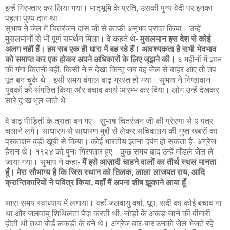
इन्हें गिरफ्तार कर लिया गया। मातृभूमि के प्रति, उसकी पुन्य वेदी पर इनका
पहला पुण्य दान था।
सुभाष ने जेल में चितरंजन दास जी से काफी अनुभव प्राप्त किया। उन्हें
मुसलमानों से भी पूर्ण समर्थन मिला। वे कहते थे-
मुसलमान इस देश से कोई
अलग नहीं हैं। हम सब एक ही धारा में बह रहे हैं। आवश्यकता है सभी भेदभाव
को समाप्त कर एक होकर अपने अधिकारों के लिए जूझने की।
६ महीनों में ज्ञान
की गंगा कितनी बही, किसी ने न देखा किन्तु जब वह जेल से बाहर आए तो तप
पूत बन चुके थे। इसी समय बंगाल बाढ़ ग्रस्त हो गया। सुभाष ने निष्ठावान
युवकों को संगठित किया और बचाव कार्य आरम्भ कर दिया। लोग उन्हें देखकर
सारे दुःख भूल जाते थे।
वे बाढ़ पीड़ितों के त्राता बन गए। सुभाष चितरंजन जी की प्रेरणा से २ पत्र
चलाने लगे। साधारण से साधारण मुद्दों से लेकर सचिवालय की गुप्त खबरों का
प्रकाशन बड़ी खूबी से किया। कोई भारतीय इतना दबंग हो सकता है- अंग्रेज
हैरान थे। १९२४ को पुनः गिरफ्तार हुए। कुछ समय बाद उन्हें माँडले जेल ले
जाया गया। सुभाष ने कहा-
मैं इसे आज़ादी चाहने वालों का तीर्थ स्थल मानता
हूँ। मेरा सौभाग्य है कि जिस स्थान को तिलक, लाला लाजपत राय, आदि
क्रान्तिकारियों ने पवित्र किया, वहाँ मैं अपना शीष झुकाने आया हूँ
।
सारा समय स्वाध्याय में लगाया। वहाँ जलवायु वर्षा, धूप, सर्दी का कोई बचाव ना
था और जलवायु शिथिलता पैदा करती थी, जोड़ों के अकड़ जाने की बीमारी
होती थी तथा बोर्ड लकड़ी के बने थे। अंग्रेज बार-बार उनको जेल भेजते रहे