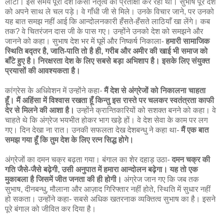
लौटा। इस समय पूरा देश किसी नेतृत्व की प्रतीक्षा कर रहा था। सुभाष पूरे देश
को अपने साथ ले चल पड़े। वे गाँधी जी से मिले। उनके विचार जाने, पर उनको
यह बात समझ नहीं आई कि आन्दोलनकारी हँसते-हँसते लाठियाँ खा लेंगे। कब
तक? वे चितरंजन दास जी के पास गए। उन्होंने उनको देश को समझने और
जानने को कहा। सुभाष देश भर में घूमें और निष्कर्ष निकाला-
हमारी सामाजिक
स्थिति बद्तर है, जाति-पाति तो है ही, गरीब और अमीर की खाई भी समाज को
बाँटे हुए है। निरक्षरता देश के लिए सबसे बड़ा अभिशाप है। इसके लिए संयुक्त
प्रयासों की आवश्यकता है।
कांग्रेस के अधिवेशन में उन्होंने कहा-
मैं देश से अंग्रेजों को निकालना चाहता
हूँ। मैं अहिंसा में विश्वास रखता हूँ किन्तु इस रास्ते पर चलकर स्वतंत्रता काफी
देर से मिलने की आशा है।
उन्होंने क्रान्तिकारियों को सशक्त बनने को कहा। वे
चाहते थे कि अंग्रेज भयभीत होकर भाग खड़े हों। वे देश सेवा के काम पर लग
गए। दिन देखा ना रात। उनकी सफलता देख देशबन्धु ने कहा था-
मैं एक बात
समझ गया हूँ कि तुम देश के लिए रत्न सिद्ध होगे।
अंग्रेजों का दमन चक्र बढ़ता गया। बंगाल का शेर दहाड़ उठा-
दमन चक्र की
गति जैसे-जैसे बढ़ेगी, उसी अनुपात में हमारा आन्दोलन बढ़ेगा। यह तो एक
मुकाबला है जिसमें जीत जनता की ही होगी।
अंग्रेज जान गए कि जब तक
सुभाष, दीनबन्धु, मौलाना और आज़ाद गिरिफ्तार नहीं होते, स्थिति में सुधार नहीं
हो सकता। उन्होंने कहा- सबसे अधिक खतरनाक व्यक्तित्व सुभाष का है। इसने
पूरे बंगाल को जीवित कर दिया है।