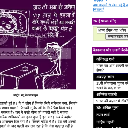
'सरकार' ?
क्या मासूमों से खेल रहे हैं
सिब्बल?
स्थाई पाठक बनिए
बैठकबाज और उनकी बैठकें
अनिरूद्ध शर्मा
भारत का आम आदमी क
होगा?
अबयज़ खान
15वीं लोकसभा चुनाव क
रखने के कई कारण
अभिषेक पाटनी
कार्टूनः मनु बे-तक्खल्लुस
भारत की बाज़ार में सेंध?
ताख़ी हुई है। ये वो लोग हैं जिनके लिये संविधान बना, जिनके
डॉ॰ अजित गुप्ता
तमाम महकमे जिनकी सुविधाओं के लिये पैदा किये गये।
या मतलब है? जब ये उसी चीज़ की गारंटी नहीं दे सकता
तपन शर्मा
भाविक अधिकारों का हनन हुआ है इस बार। अब ये बर्दाश्त
ा आसमान हिल गया है। सितारे गर्दिश में हैं। देश की अस्सी
नाज़िम नक़वी
मलों के बाद पहली बार लग रहा है कि देश महफ़ूज़ नहीं है।