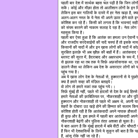
पहली बार देश में सार्थक बहस चल पड़ी है कि जिन लोगों
सकें। कोई और मौक़ा होता तो आलीशान लोगों के इन विच
लेकिन इस बार गालियों के दायरे में हर नेता खड़ा है,
अलग-अलग नस्ल के ये नेता भी अपने ऊपर होने वाले इन
कोशिश कर रहे हैं। किसी को लगता है कि भावनाएं सही 
को संयम बरतने की नाकाम सलाह दे रहा है। नेता लोग भी 
महसूस किया है।
पहली बार ऐसा हुआ है कि आतंक का हमला उन ऐवानों पर 
और राजदीप सरदेसाईयों की यादें चस्पां हैं तो इसके मा
किसानों की यादों में और इन ख़ास लोगों की यादों में 
सुरक्षित इलाक़े भी अब ख़ौफ़ की बाहों में हैं। आतंकवा
ब्लास्ट की सूरत में, हैदराबाद और अक्षरधाम के रूप में
से झलक रहा था तब तक ये सिर्फ़ अफ़सोसनाक था, एक बु
डालने जैसा था लेकिन अब देश के असरदार लोगों को 
पहुंच गया है।
अब ये ख़ास लोग देश के नेताओं से, हुक्मरानों से ये पूछते
क्या है हमारे सब्र की मंज़िल बताइये।
वो लोग तो हमारे मकां तक पहुंच गये।।
सिर्फ़ मुंबई ही नहीं, पहले भी हादसों से देश के कई हिस
हमारे नेताओं की क़ाबिलियत पर, नौकरशाही पर और पुलिस
हुक्मरान और नोकरशाही तो पहले भी अक्षम थे, अपनी याददाश
शहरों के दोबारा उठ खड़े होने की हिम्मत को सलाम किय
कोशिश होती रही है कि आतंकवादी अपने नापाक हौसलों म
ही कुछ और है, इस हमले में पहली बार आतंकवादी अपने मंसू
नौकरशाही बेढंगी और पुलिस तंत्र अशक्त हो चुका है।
ये बात अलग है कि मुंबई हादसे में बांबे वीटी और चौपाटी प
हैं फिर भी देशवासियों के लिये ये सुकून की बात है कि पहली
हैं, आंसू रोके नहीं जा रहे हैं।