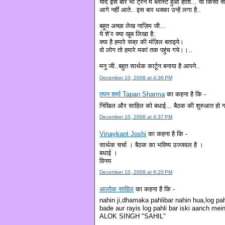
यदि इस बार भी ट्रेन में ब्लास्ट हुआ होता... या किसी 
आगे नहीं आते.. इस बार धक्का उन्हें लगा है..
बहुत अच्छा लेख नाज़िम जी...
ये शे’र क्या खूब लिखा है:
क्या है हमारे सब्र की मंज़िल बताइये।
वो लोग तो हमारे मकां तक पहुंच गये।।..
मनु जी..बहुत सार्थक कार्टून बनाया है आपने..
December 10, 2008 at 4:36 PM
तपन शर्मा Tapan Sharma
का कहना है कि -
निखिल और साहिल को बधाई... बैठक की शुरुआत हो गई ह
December 10, 2008 at 4:37 PM
Vinaykant Joshi
का कहना है कि -
सार्थक चर्चा । बैठक का भविष्य उज्जवल है ।
बधाई ।
विनय
December 10, 2008 at 6:20 PM
आलोक साहिल
का कहना है कि -
nahin ji,dhamaka pahlibar nahin hua,log pah
bade aur rayis log pahli bar iski aanch mein
ALOK SINGH "SAHIL"