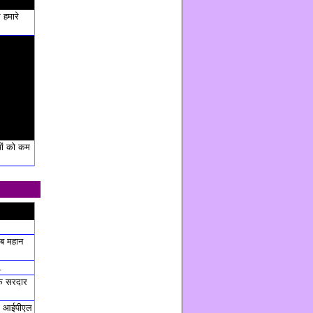
े हमारे
ों को कम
ब महान
.
कि सरदार
हम आईपीएल