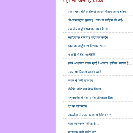
यहाँ भी जमी है बैठक
एक महोदय बोले लड़कियों को कम फैशन करना चाहिए
"बे-तक्ख्ल्लुस" पूछता है : कौन-सा साहित्य पढें भाई?
एक और कार्टून राजेन्द्र यादव के नाम
साहित्यकार राजेन्द्र यादव का कार्टून
आज का कार्टून 29 दिसम्बर 2008
नो हींदी नो हींदी नो हींदी!!
हमारे आधुनिक जंगल मुंबई में आपका "हार्दिक" स्वागत है....
सवाल मानसिकता बदलने का है
जंगल में फंसी राजधानी
बीजेपी : कॉट संघ बोल्ड जिन्ना
पत्रकारिता में गांव या गांव की पत्रकारिता...
देव का पाकिस्तान
लोकतंत्र से ज़्यादा अहम आईपीएल ???
वक़्त का तक़ाज़ा भी यही है....
यक़ीन पर कैसे यक़ीन करें...