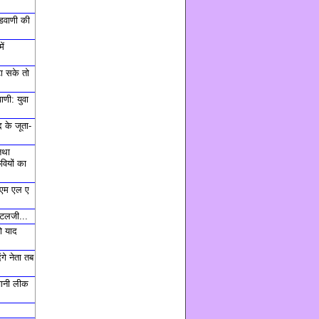
डवाणी की
ें
टा सके तो
णी: युवा
 के जूता-
तथा
वियों का
, एम एल ए
अटलजी...
ो याद
ंगे नेता तब
चानी लीक