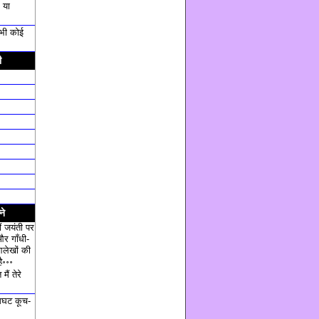
 या
ी भी कोई
ी
ने
ं जयंती पर
और गाँधी-
आलेखों की
ै॰॰॰
ैं तेरे
घट कूच-