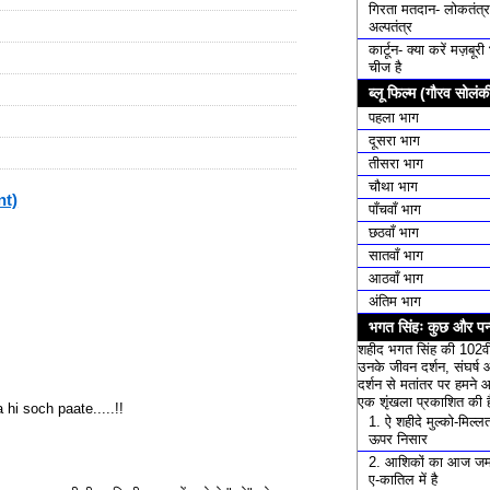
गिरता मतदान- लोकतंत्र
अल्पतंत्र
कार्टून- क्या करें मज़बूर
चीज है
ब्लू फिल्म (गौरव सोलंक
पहला भाग
दूसरा भाग
तीसरा भाग
चौथा भाग
nt)
पाँचवाँ भाग
छठवाँ भाग
सातवाँ भाग
आठवाँ भाग
अंतिम भाग
भगत सिंहः कुछ और पन्
शहीद भगत सिंह की 102वी
उनके जीवन दर्शन, संघर्ष 
दर्शन से मतांतर पर हमने 
एक शृंखला प्रकाशित की ह
hi soch paate.....!!
1. ऐ शहीदे मुल्को-मिल्लत म
ऊपर निसार
2. आशिकों का आज जम
ए-कातिल में है