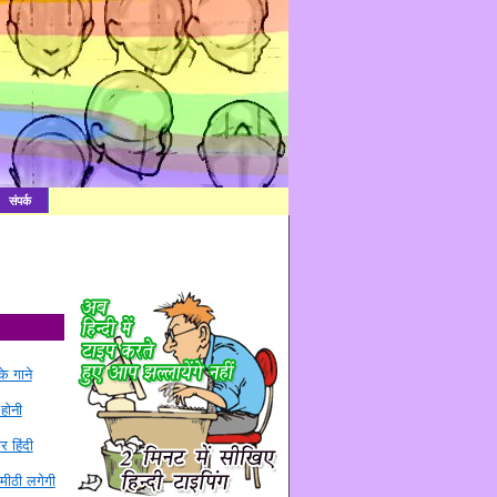
संपर्क
े गाने
 होनी
र हिंदी
मीठी लगेगी