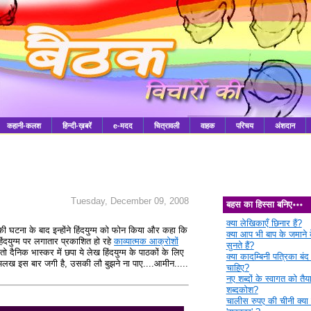
कहानी-कलश
हिन्दी-ख़बरें
e-मदद
चित्रावली
वाहक
परिचय
अंशदान
Tuesday, December 09, 2008
बहस का हिस्सा बनिए॰॰॰
क्या लेखिकाएँ छिनार हैं?
की घटना के बाद इन्होंने हिंदयुग्म को फोन किया और कहा कि
क्या आप भी बाप के जमाने क
हिंदयुग्म पर लगातार प्रकाशित हो रहे
काव्यात्मक आक्रोशों
सुनते हैं?
 तो दैनिक भास्कर में छपा ये लेख हिंदयुग्म के पाठकों के लिए
क्या कादम्बिनी पत्रिका बंद
अलख इस बार जगी है, उसकी लौ बुझने ना पाए....आमीन.....
चाहिए?
नए शब्दों के स्वागत को तैया
शब्दकोश?
चालीस रुपए की चीनी क्या 