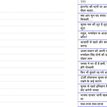
???
इंटरनेट की पटरी पर आ
पीएम यात्रा...
क्या आप सुन पाए संसद म
सिसकी....
चुनाव नाम की लूट है लु
लुटा
राहुल, मनमोहन या आडवा
कौन?
आज़ादी से पहले और बाद
काण्ड
अजय माकन को अपनी 
मनमोहन सिंह दोनों की छ
दोहरा लाभ
जनता ने भर दी है हामी
होंगे गोस्वामी
फिर भी कुंवारे रह गये 
15वीं लोकसभा चुनाव क
रखने के कई कारण
चुनाव से पहले इम्तिहान दे
वोट करेगी जनता
भाजपा प्रचार जानी पह
पर
यथा-राजा तथा-प्रजा