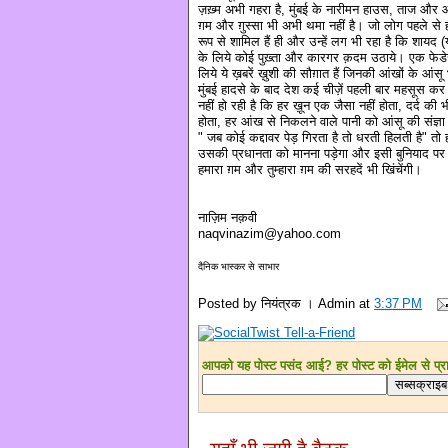
ज़ख़्म अभी गहरा है, मुंबई के नारीमन हाउस, ताज और 
ग़म और ग़ुस्सा भी अभी थमा नहीं है। जो लोग पहले से ही
रूप से शामिल हैं ही और उन्हें लग भी रहा है कि शायद
के लिये कोई पुख़्ता और कारगर क़दम उठाये। एक फेडे
लिये ये ख़बरें ख़ुशी की सौग़ात हैं जिनकी आंखों के आंस
मुंबई हादसे के बाद देश कई चीज़ें पहली बार महसूस कर
नहीं हो रही है कि हर ख़ून एक जैसा नहीं होता, दर्द की
होता, हर आंख से निकलने वाले पानी को आंसू की संज
" जब कोई कद्दावर पेड़ गिरता है तो धरती हिलती है" त
उसकी प्रधानता को मानना पड़ेगा और इसी बुनियाद पर पह
हमारा ग़म और तुम्हारा ग़म की सरहदें भी खिंचेंगी।
नाज़िम नक़वी
naqvinazim@yahoo.com
दैनिक भास्कर से साभार
Posted by
नियंत्रक । Admin
at
3:37 PM
आपको यह पोस्ट पसंद आई? हर पोस्ट को ईमेल से प्राप्