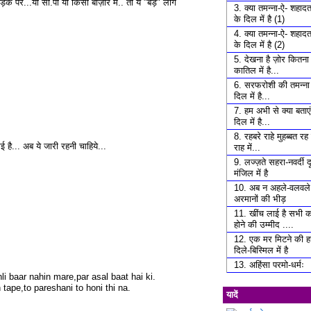
सड़क पर...या सी.पी या किसी बाज़ार में.. तो ये "बड़े" लोग
3. क्या तमन्ना-ऐ- शहाद
के दिल में है (1)
4. क्या तमन्ना-ऐ- शहाद
के दिल में है (2)
5. देखना है ज़ोर कितना 
कातिल में है...
6. सरफरोशी की तमन्ना
दिल में है...
7. हम अभी से क्या बताएं 
दिल में है...
8. रहबरे राहे मुहब्बत र
ै... अब ये जारी रहनी चाहिये...
राह में...
9. लज्ज़ते सहरा-नवर्दी दू
मंजिल में है
10. अब न अहले-वलवले 
अरमानों की भीड़
11. खींच लाई है सभी क
होने की उम्मीद ....
12. एक मर मिटने की 
दिले-बिस्मिल में है
13. अहिंसा परमो-धर्मः
li baar nahin mare,par asal baat hai ki.
 tape,to pareshani to honi thi na.
यादें