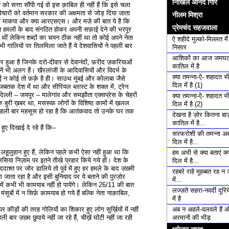
निखिल आनंद गिरि
 को सत्ता सौंपी गई वो इस क़ाबिल ही नहीं हैं कि इसे चला
ारों को वर्तमान सरकार की अक्षमता से जोड़ दिया जाता
नीलम मिश्रा
 क्या माकपा और क्या आरएसएस। और मज़े की बात ये है कि
प्रेमचंद सहजवाला
 हमलों के बाद संगठित होकर अपनी सफ़ाई देने की भरपूर
थीं लेकिन शब्दों का चयन ठीक नहीं था तो कोई अपने नेता
ऐ शहीदे मुल्को-मिल्लत मै
गालियों पर तिलमिला जाते हैं ये देशवासियों ने पहली बार
निसार
आशिकों का आज जमघट
हुआ है जिनके दरो-दीवार से देवानंदों, फ़रीद ज़करियाओं
कातिल में है
यनें भी अलग हैं। खैरलांजी के आदिवासियों और विदर्भ के
क्या तमन्ना-ऐ- शहादत भ
कोई न कोई तो फ़र्क़ है ही। साउथ मुंबई और कोलाबा जैसे
दिल में है (1)
द जबतक देश में था और सीरियल ब्लास्ट के शक्ल में, ट्रेन
, दिल्ली – जयपुर – मालेगांव और समझौता एक्सप्रेस के चेहरों
क्या तमन्ना-ऐ- शहादत भ
री ख़बर था, मसरूफ़ लोगों के विशिष्ठ कामों में ख़लल
दिल में है (2)
पहली बार महसूस हो रहा है कि आतंकवाद तो उनके घर तक
देखना है ज़ोर कितना बाज़
कातिल में है...
 हुए दिखाई दे रहे हैं कि–
सरफरोशी की तमन्ना अब
दिल में है...
्से लहूलुहान हुए हैं, लेकिन पहले कभी ऐसा नहीं हुआ था कि
हम अभी से क्या बताएं क्य
िया निज़ाम पर इतने तीखे प्रहार किये गये हों। देश के
दिल में है...
्त पर जोर डालिये तो पूर्व में हुए हर हमले के बाद ज़ख़्मी
रहबरे राहे मुहब्बत रह न 
ा जाता रहा है और इसी बुनियाद पर ये बताने की पुरज़ोर
में...
ें कभी भी कामयाब नहीं हो पायेंगे। लेकिन 26/11 की बात
लज्ज़ते सहरा-नवर्दी दूरि
बों में न सिर्फ़ कामयाब हो गये हैं बल्कि नेता नाक़ाबिल,
में है
अब न अहले-वलवले हैं 
र कीड़ों की तरह गोलियों का शिकार हुए लोग सुर्ख़ियों में नहीं
अरमानों की भीड़
 बार ज़ख़्म छुपाये नहीं जा रहे हैं, चीख़ें घोंटी नहीं जा रही