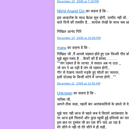
December 10, 2008 at 7:19 PM
Nikhil Anand Giri
का कहना है कि -
इस आक्रोश के साथ बैठक शुरु होगी, उम्मीद नहीं थी..
वाले दिनों की तसवीर है....सार्थक लेखों के साथ सब आमं
निखिल आनंद गिरि
December 10, 2008 at 10:06 PM
manu
का कहना है कि -
निखिल जी ,मैं आपसे सहमत होते हुए एक फिल्मी गीत की
मुझे बहुत पसंद हैं....कैफी की हैं शायद..........
""जंग रहमत है के लानत ,ये सवाल अब ना उठा ,,
जो सर पे आ पड़ी है जंग तो रहमत होगी,,
गौर से देखना जलते भड़के हुए शोलों का जलाल,
इसी दोज़ख के किसी कोने में जन्नत होगी...""
December 11, 2008 at 12:06 AM
Unknown
का कहना है कि -
नाजिम जी,
आपने ठीक कहा, पहली बार आतंकवादियो के हमले से द
मुझे याद नही आज से पहले कब ये सितारे आतंकवाद क
पर आज इसे सितारो और कुछ पहुची हुई हस्तियो का स
इस बात पर दुश्यंत जी का एक शे'र याद आ रहा है
मेरे सीने मे नही तो तेरे सीने मे ही सही,