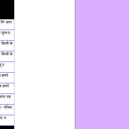
ं तेरे ऊपर
 कूच-ए-
ी किसी के
ी किसी के
ू ए
 हमारे
ा हमारे
जाना राह
ये - मंजिल
और न