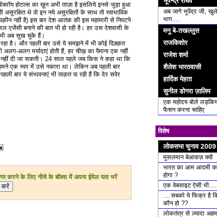
भूपेन्द्र राघव
ओबरॉय होटल्स का ख़ून अभी ताज़ा है इसलिये इनसे जुड़ा हुआ
अब जागे भूपेंद्र जी, खुल
 असुरक्षित थे वो इन नये असुरक्षितों के साथ तो स्वाभाविक
भाग....
 (यक़ीन नहीं है) इस बार देश आतंक की इस महामारी से निपटने
रल एजेंसी बनाने की बात भी हो रही है। हर उस देशवासी के
मनु बे-तखल्लुस
ू भी अब सूख चुके हैं।
राजकिशोर
 रहा है। और पहली बार उसे ये समझने में भी कोई दिक़्क़त
 भी अलग-अलग मर्यादाएं होती हैं, हर चीख़ का पैमाना एक नहीं
राजेश शर्मा
्ञा नहीं दी जा सकती। 24 साल पहले जब किस ने कहा था कि
शैलेश भारतवासी
ो हमने एक स्वर में उसे नकारा था। लेकिन अब पहली बार
ली बार ये संभावनाएं भी ताक़त पा रही हैं कि देर सवेर
हार्दिक मेहता
सुनील डोगरा ज़ालिम
एक महोदय बोले लड़किय
फैशन करना चाहिए
विशेष
लोकसभा चुनाव 2009
मुसलमान बेआवाज़ क्यों
भारत का आम आदमी क
होगा ?
त करने के लिए नीचे के बॉक्स में अपना ईमेल पता भरें
एक वेबसाइट ऐसी भी....
....सबको ये फिक्र है 
कौन हो ??
लोकतंत्र से ज़्यादा अ