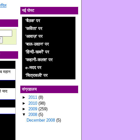
 कपिल
नई पोस्ट
'बैठक' पर
'कविता' पर
'आवाज़' पर
'बाल-उद्यान' पर
'हिन्दी-खबरें' पर
'कहानी-कलश' पर
e-मदद पर
ब महान
'चित्रावली' पर
संग्रहालय
ो याद
►
2011
(8)
►
2010
(98)
►
2009
(259)
▼
2008
(5)
December 2008
(5)